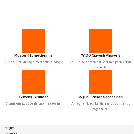
PROPLAR
Mitutoyo
Gönder
Insize
Narex
Asimeto
VİDA MASTARLARI
Pld
Kraft
Krone
Izar
Gerardi
Zps-Fn
ŞERİT SENTİLLER
Krasnic
Harlingen
Fraisa
Harvest
Müşteri Hizmetlerimiz
%100 Güvenli Alışveriş
TURMETRE
Autogrip
Tome
0262 999 28 41 Çağrı merkezimizi arayın.
256Bit SSL Sertifikası ile tüm siparişleriniz
Mastercut
Cp Grat-Ex
güvende.
Bison
Bučovice Tools
PİLLER
Gsp
Vertex
Gwg
Hakansson
Haimer
Çin
DİĞER ÖLÇÜ ALETLERİ
Cztool
Huscut
Güvenli Teslimat
Uygun Ödeme Seçenekleri
Iat
Ithal
Kinex
Korloy
Siparişleriniz güvenle kapınıza teslim.
Anlaşmalı kredi kartlarına uygun taksit
Masus
Pilana
seçenekleri.
Poldi
Skoda
Stanny
Temak
Tos
Wia
İletişim
Yerli
Zps