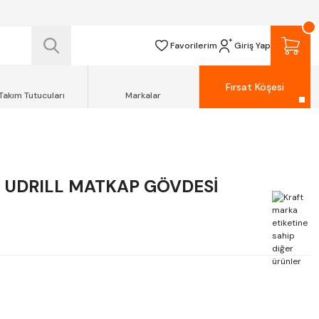
 TESLİM EDİLİR.
R.
Favorilerim
Giriş Yap
Fırsat Köşesi
Takım Tutucuları
Markalar
 UDRILL MATKAP GÖVDESİ