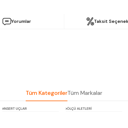
Yorumlar
Taksit Seçenek
etersiz gördüğünüz noktaları öneri formunu kullanarak tarafımıza iletebilir
Bu ürüne ilk yorumu siz yapın!
Yorum Yaz
Tüm Kategoriler
Tüm Markalar
INSERT UÇLAR
ÖLÇÜ ALETLERİ