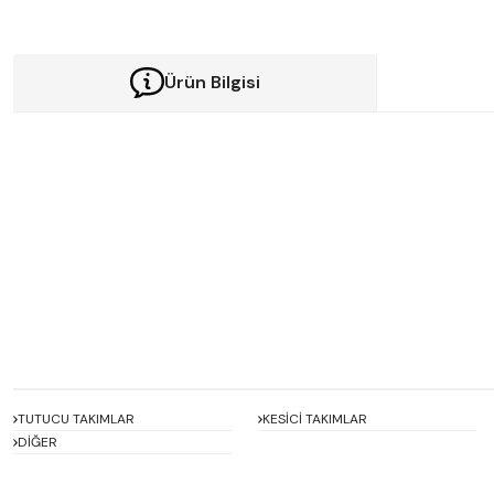
Ürün Bilgisi
Bu ürünün fiyat bilgisi, resim, ürün açıklamalarında ve diğer konularda y
Görüş ve önerileriniz için teşekkür ederiz.
Ürün resmi kalitesiz, bozuk veya görüntülenemiyor.
Ürün açıklamasında eksik bilgiler bulunuyor.
Ürün bilgilerinde hatalar bulunuyor.
Ürün fiyatı diğer sitelerden daha pahalı.
Bu ürüne benzer farklı alternatifler olmalı.
TUTUCU TAKIMLAR
KESİCİ TAKIMLAR
DİĞER