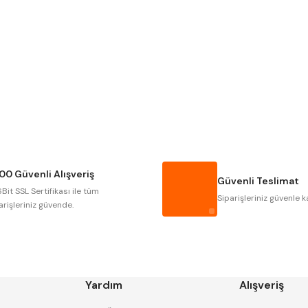
Gönder
Narex
Asimeto
Gerardi
Zps-Fn
Autogrip
Tome
Gsp
Vertex
Cztool
Huscut
00 Güvenli Alışveriş
Masus
Pilana
Güvenli Teslimat
Bit SSL Sertifikası ile tüm
Tos
Yerli
Siparişleriniz güvenle k
arişleriniz güvende.
Yardım
Alışveriş