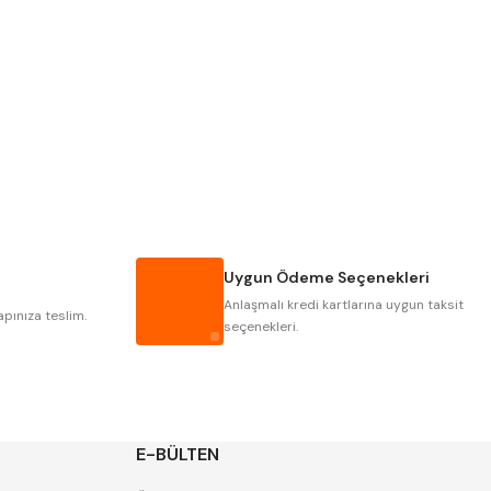
Pld
Kraft
Krasnic
Harlingen
Mastercut
Cp Grat-Ex
Gwg
Hakansson
Iat
Ithal
Uygun Ödeme Seçenekleri
Poldi
Skoda
Anlaşmalı kredi kartlarına uygun taksit
Zps
apınıza teslim.
seçenekleri.
E-BÜLTEN