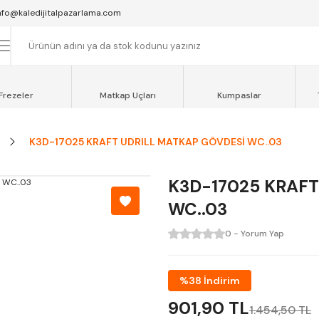
SAAT 16:00'YA KADAR VERİLEN SİPARİŞLER AYNI GÜN KARGOYA VERİLİR.
nfo@kaledijitalpazarlama.com
AT 12:00'YE KADAR VERİLEN SİPARİŞLER SEVKİYAT ARACIMIZLA AYNI GÜN
OCAELİ ve SAKARYA BÖLGESİ İÇİN AYNI GÜN TESLİMAT ARACIMIZ VARDI
Frezeler
Matkap Uçları
Kumpaslar
K3D-17025 KRAFT UDRILL MATKAP GÖVDESİ WC..03
K3D-17025 KRAFT
WC..03
0 - Yorum Yap
%38 İndirim
901,90 TL
1.454,50 TL