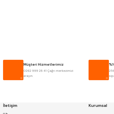
Mitutoyo
Insize
Krone
Izar
Fraisa
Harvest
Bison
BUČOVICE TOOLS
Haimer
Çin
Müşteri Hizmetlerimiz
%1
Kinex
Korloy
0262 999 28 41 Çağrı merkezimizi
256
Stanny
Temak
arayın.
sip
İletişim
Kurumsal