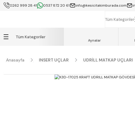
0262 999 28 41
0537 872 20 61
info@kesicitakimburada.com
i
KOCAELİ İÇİ SA
K
Tüm Kategoriler
Tüm Kategoriler
Aynalar
Anasayfa
INSERT UÇLAR
UDRİLL MATKAP UÇLARI