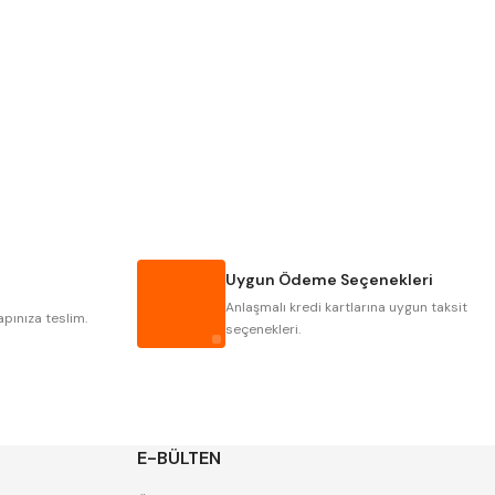
PLD
KRAFT
KRASNIC
HARLINGEN
MASTERCUT
CP GRAT-EX
GWG
HAKANSSON
IAT
ITHAL
Uygun Ödeme Seçenekleri
POLDI
SKODA
Anlaşmalı kredi kartlarına uygun taksit
ZPS
apınıza teslim.
seçenekleri.
E-BÜLTEN