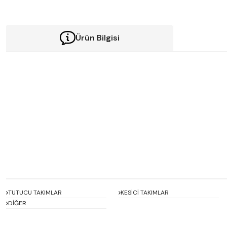
Ürün Bilgisi
Bu ürünün fiyat bilgisi, resim, ürün açıklamalarında ve diğer konularda y
Görüş ve önerileriniz için teşekkür ederiz.
Ürün resmi kalitesiz, bozuk veya görüntülenemiyor.
Ürün açıklamasında eksik bilgiler bulunuyor.
Ürün bilgilerinde hatalar bulunuyor.
Ürün fiyatı diğer sitelerden daha pahalı.
Bu ürüne benzer farklı alternatifler olmalı.
TUTUCU TAKIMLAR
KESİCİ TAKIMLAR
DİĞER