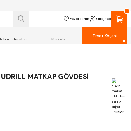
 TESLİM EDİLİR.
R.
Favorilerim
Giriş Yap
Fırsat Köşesi
Takım Tutucuları
Markalar
 UDRILL MATKAP GÖVDESİ