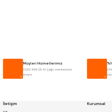
MITUTOYO
INSIZE
KRONE
IZAR
FRAISA
HARVEST
BISON
BUČOVICE TOOLS
HAIMER
CIN
Müşteri Hizmetlerimiz
%1
KINEX
KORLOY
0262 999 28 41 Çağrı merkezimizi
256
STANNY
TEMAK
arayın.
sip
İletişim
Kurumsal