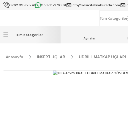
0262 999 28 41
0537 872 20 61
info@kesicitakimburada.com
i
KOCAELİ İÇİ SA
K
Tüm Kategoriler
Tüm Kategoriler
Aynalar
Anasayfa
INSERT UÇLAR
UDRİLL MATKAP UÇLARI