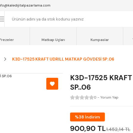
SAAT 16:00'YA KADAR VERİLEN SİPARİŞLER AYNI GÜN KARGOYA VERİLİR.
nfo@kaledijitalpazarlama.com
AT 12:00'YE KADAR VERİLEN SİPARİŞLER SEVKİYAT ARACIMIZLA AYNI GÜN
OCAELİ ve SAKARYA BÖLGESİ İÇİN AYNI GÜN TESLİMAT ARACIMIZ VARDI
Frezeler
Matkap Uçları
Kumpaslar
K3D-17525 KRAFT UDRILL MATKAP GÖVDESİ SP..06
K3D-17525 KRAFT
SP..06
0 - Yorum Yap
%38 İndirim
900,90 TL
1.452,14 TL