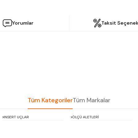
Yorumlar
Taksit Seçenek
etersiz gördüğünüz noktaları öneri formunu kullanarak tarafımıza iletebilir
Bu ürüne ilk yorumu siz yapın!
Yorum Yaz
Tüm Kategoriler
Tüm Markalar
INSERT UÇLAR
ÖLÇÜ ALETLERİ