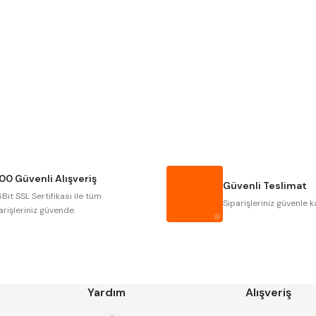
Gönder
NAREX
ASIMETO
GERARDI
ZPS-FN
AUTOGRIP
TOME
GSP
VERTEX
CZTOOL
HUSCUT
00 Güvenli Alışveriş
MASUS
PILANA
Güvenli Teslimat
Bit SSL Sertifikası ile tüm
TOS
YERLI
Siparişleriniz güvenle k
arişleriniz güvende.
Yardım
Alışveriş