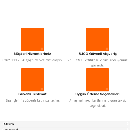
PROPLAR
MITUTOYO
Gönder
INSIZE
NAREX
ASIMETO
VİDA MASTARLARI
PLD
KRAFT
KRONE
IZAR
GERARDI
ZPS-FN
ŞERİT SENTİLLER
KRASNIC
HARLINGEN
FRAISA
HARVEST
Müşteri Hizmetlerimiz
%100 Güvenli Alışveriş
TURMETRE
AUTOGRIP
TOME
0262 999 28 41 Çağrı merkezimizi arayın.
256Bit SSL Sertifikası ile tüm siparişleriniz
MASTERCUT
CP GRAT-EX
güvende.
BISON
BUČOVICE TOOLS
PİLLER
GSP
VERTEX
GWG
HAKANSSON
HAIMER
CIN
DİĞER ÖLÇÜ ALETLERİ
CZTOOL
HUSCUT
Güvenli Teslimat
Uygun Ödeme Seçenekleri
IAT
ITHAL
KINEX
KORLOY
Siparişleriniz güvenle kapınıza teslim.
Anlaşmalı kredi kartlarına uygun taksit
MASUS
PILANA
seçenekleri.
POLDI
SKODA
STANNY
TEMAK
TOS
YERLI
İletişim
ZPS