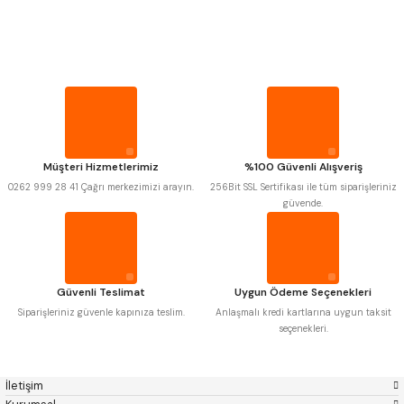
PROPLAR
Mitutoyo
Gönder
Insize
Narex
Asimeto
VİDA MASTARLARI
Pld
Kraft
Krone
Izar
Gerardi
Zps-Fn
ŞERİT SENTİLLER
Krasnic
Harlingen
Fraisa
Harvest
Müşteri Hizmetlerimiz
%100 Güvenli Alışveriş
TURMETRE
Autogrip
Tome
0262 999 28 41 Çağrı merkezimizi arayın.
256Bit SSL Sertifikası ile tüm siparişleriniz
Mastercut
Cp Grat-Ex
güvende.
Bison
Bučovice Tools
PİLLER
Gsp
Vertex
Gwg
Hakansson
Haimer
Çin
DİĞER ÖLÇÜ ALETLERİ
Cztool
Huscut
Güvenli Teslimat
Uygun Ödeme Seçenekleri
Iat
Ithal
Kinex
Korloy
Siparişleriniz güvenle kapınıza teslim.
Anlaşmalı kredi kartlarına uygun taksit
Masus
Pilana
seçenekleri.
Poldi
Skoda
Stanny
Temak
Tos
Wia
İletişim
Yerli
Zps