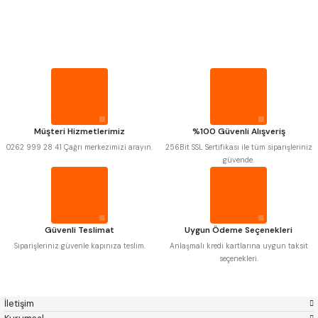
PROPLAR
MITUTOYO
Gönder
INSIZE
NAREX
ASIMETO
VİDA MASTARLARI
PLD
KRAFT
KRONE
IZAR
GERARDI
ZPS-FN
ŞERİT SENTİLLER
KRASNIC
HARLINGEN
FRAISA
HARVEST
Müşteri Hizmetlerimiz
%100 Güvenli Alışveriş
TURMETRE
AUTOGRIP
TOME
0262 999 28 41 Çağrı merkezimizi arayın.
256Bit SSL Sertifikası ile tüm siparişleriniz
MASTERCUT
CP GRAT-EX
güvende.
BISON
BUČOVICE TOOLS
PİLLER
GSP
VERTEX
GWG
HAKANSSON
HAIMER
CIN
DİĞER ÖLÇÜ ALETLERİ
CZTOOL
HUSCUT
Güvenli Teslimat
Uygun Ödeme Seçenekleri
IAT
ITHAL
KINEX
KORLOY
Siparişleriniz güvenle kapınıza teslim.
Anlaşmalı kredi kartlarına uygun taksit
MASUS
PILANA
seçenekleri.
POLDI
SKODA
STANNY
TEMAK
TOS
YERLI
İletişim
ZPS