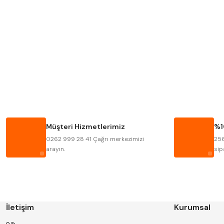
MITUTOYO
INSIZE
KRONE
IZAR
FRAISA
HARVEST
BISON
BUČOVICE TOOLS
HAIMER
CIN
Müşteri Hizmetlerimiz
%1
KINEX
KORLOY
0262 999 28 41 Çağrı merkezimizi
256
STANNY
TEMAK
arayın.
sip
İletişim
Kurumsal