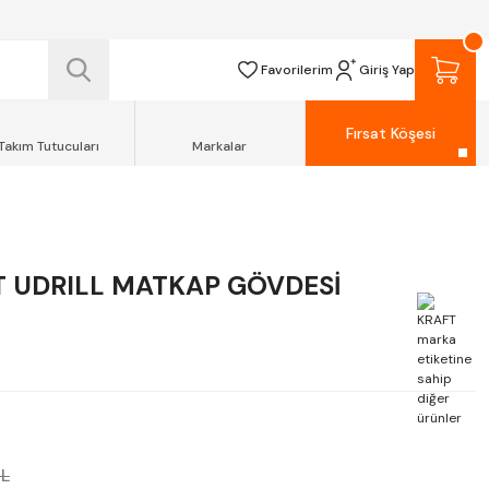
 TESLİM EDİLİR.
R.
Favorilerim
Giriş Yap
Fırsat Köşesi
Takım Tutucuları
Markalar
T UDRILL MATKAP GÖVDESİ
TL