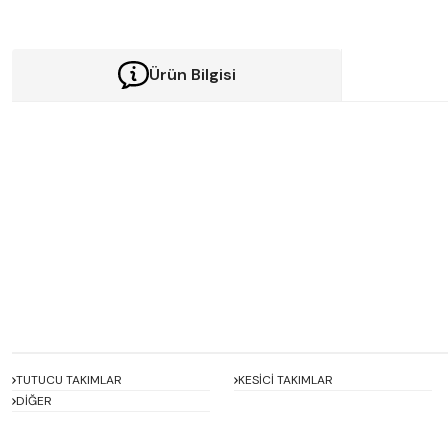
Ürün Bilgisi
Bu ürünün fiyat bilgisi, resim, ürün açıklamalarında ve diğer konularda y
Görüş ve önerileriniz için teşekkür ederiz.
Ürün resmi kalitesiz, bozuk veya görüntülenemiyor.
Ürün açıklamasında eksik bilgiler bulunuyor.
Ürün bilgilerinde hatalar bulunuyor.
Ürün fiyatı diğer sitelerden daha pahalı.
Bu ürüne benzer farklı alternatifler olmalı.
TUTUCU TAKIMLAR
KESİCİ TAKIMLAR
DİĞER