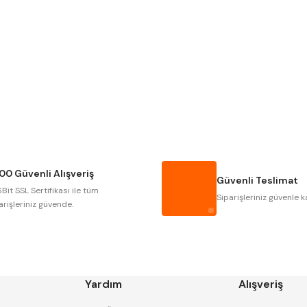
Gönder
NAREX
ASIMETO
GERARDI
ZPS-FN
AUTOGRIP
TOME
GSP
VERTEX
CZTOOL
HUSCUT
00 Güvenli Alışveriş
MASUS
PILANA
Güvenli Teslimat
Bit SSL Sertifikası ile tüm
TOS
YERLI
Siparişleriniz güvenle k
arişleriniz güvende.
Yardım
Alışveriş