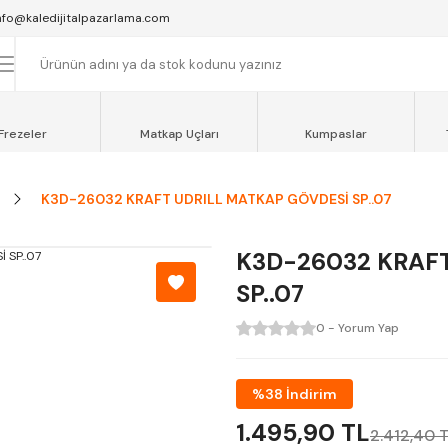
SAAT 16:00'YA KADAR VERİLEN SİPARİŞLER AYNI GÜN KARGOYA VERİLİR.
nfo@kaledijitalpazarlama.com
AT 12:00'YE KADAR VERİLEN SİPARİŞLER SEVKİYAT ARACIMIZLA AYNI GÜN
OCAELİ ve SAKARYA BÖLGESİ İÇİN AYNI GÜN TESLİMAT ARACIMIZ VARDI
Frezeler
Matkap Uçları
Kumpaslar
K3D-26032 KRAFT UDRILL MATKAP GÖVDESİ SP..07
K3D-26032 KRAF
SP..07
0 - Yorum Yap
%38 İndirim
1.495,90 TL
2.412,40 