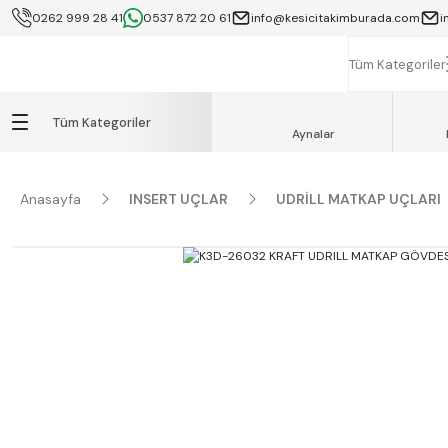
0262 999 28 41
0537 872 20 61
info@kesicitakimburada.com
i
KOCAELİ İÇİ SA
K
Tüm Kategoriler
Tüm Kategoriler
Aynalar
Anasayfa
INSERT UÇLAR
UDRİLL MATKAP UÇLARI