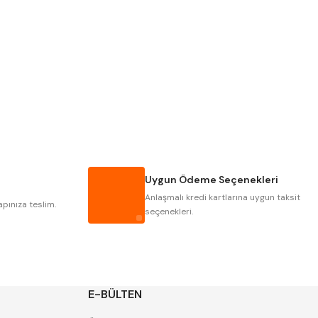
PLD
KRAFT
KRASNIC
HARLINGEN
MASTERCUT
CP GRAT-EX
GWG
HAKANSSON
IAT
ITHAL
Uygun Ödeme Seçenekleri
POLDI
SKODA
Anlaşmalı kredi kartlarına uygun taksit
ZPS
apınıza teslim.
seçenekleri.
E-BÜLTEN