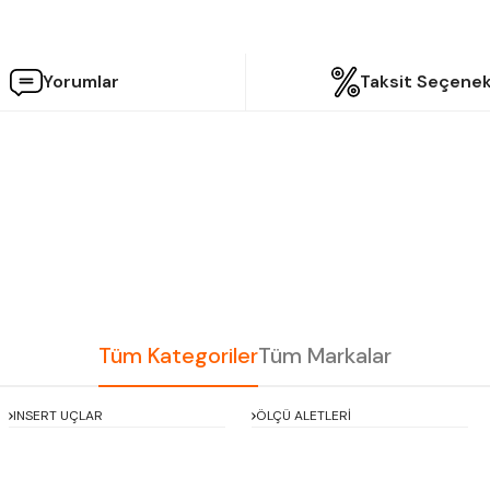
Yorumlar
Taksit Seçenek
etersiz gördüğünüz noktaları öneri formunu kullanarak tarafımıza iletebilir
Bu ürüne ilk yorumu siz yapın!
Yorum Yaz
Tüm Kategoriler
Tüm Markalar
INSERT UÇLAR
ÖLÇÜ ALETLERİ