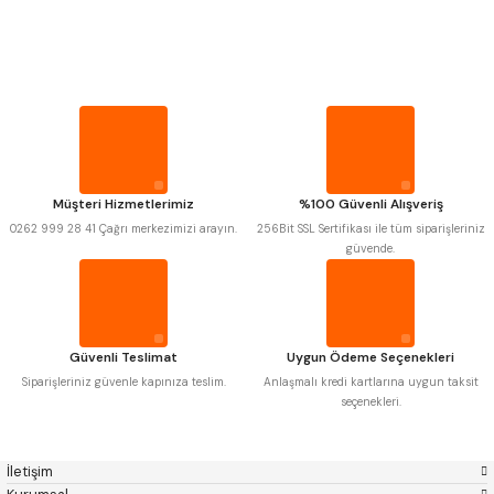
PROPLAR
MITUTOYO
Gönder
INSIZE
NAREX
ASIMETO
VİDA MASTARLARI
PLD
KRAFT
KRONE
IZAR
GERARDI
ZPS-FN
ŞERİT SENTİLLER
KRASNIC
HARLINGEN
FRAISA
HARVEST
Müşteri Hizmetlerimiz
%100 Güvenli Alışveriş
TURMETRE
AUTOGRIP
TOME
0262 999 28 41 Çağrı merkezimizi arayın.
256Bit SSL Sertifikası ile tüm siparişleriniz
MASTERCUT
CP GRAT-EX
güvende.
BISON
BUČOVICE TOOLS
PİLLER
GSP
VERTEX
GWG
HAKANSSON
HAIMER
CIN
DİĞER ÖLÇÜ ALETLERİ
CZTOOL
HUSCUT
Güvenli Teslimat
Uygun Ödeme Seçenekleri
IAT
ITHAL
KINEX
KORLOY
Siparişleriniz güvenle kapınıza teslim.
Anlaşmalı kredi kartlarına uygun taksit
MASUS
PILANA
seçenekleri.
POLDI
SKODA
STANNY
TEMAK
TOS
YERLI
İletişim
ZPS