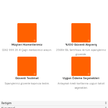
PROPLAR
MITUTOYO
Gönder
INSIZE
NAREX
ASIMETO
VİDA MASTARLARI
PLD
KRAFT
KRONE
IZAR
GERARDI
ZPS-FN
ŞERİT SENTİLLER
KRASNIC
HARLINGEN
FRAISA
HARVEST
Müşteri Hizmetlerimiz
%100 Güvenli Alışveriş
TURMETRE
AUTOGRIP
TOME
0262 999 28 41 Çağrı merkezimizi arayın.
256Bit SSL Sertifikası ile tüm siparişleriniz
MASTERCUT
CP GRAT-EX
güvende.
BISON
BUČOVICE TOOLS
PİLLER
GSP
VERTEX
GWG
HAKANSSON
HAIMER
CIN
DİĞER ÖLÇÜ ALETLERİ
CZTOOL
HUSCUT
Güvenli Teslimat
Uygun Ödeme Seçenekleri
IAT
ITHAL
KINEX
KORLOY
Siparişleriniz güvenle kapınıza teslim.
Anlaşmalı kredi kartlarına uygun taksit
MASUS
PILANA
seçenekleri.
POLDI
SKODA
STANNY
TEMAK
TOS
YERLI
İletişim
ZPS