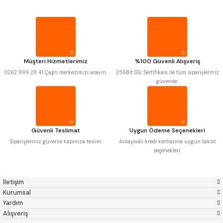
Gönder
Narex
Asimeto
PROPLAR
Pld
Kraft
Krone
Izar
Gerardi
Zps-Fn
VİDA MASTARLARI
Krasnic
Harlingen
Fraisa
Harvest
Müşteri Hizmetlerimiz
%100 Güvenli Alışveriş
Autogrip
Tome
ŞERİT SENTİLLER
0262 999 28 41 Çağrı merkezimizi arayın.
256Bit SSL Sertifikası ile tüm siparişleriniz
Mastercut
Cp Grat-Ex
güvende.
Bison
Bučovice Tools
Gsp
Vertex
TURMETRE
Gwg
Hakansson
Haimer
Çin
PİLLER
Cztool
Huscut
Güvenli Teslimat
Uygun Ödeme Seçenekleri
Iat
Ithal
Kinex
Korloy
Siparişleriniz güvenle kapınıza teslim.
Anlaşmalı kredi kartlarına uygun taksit
DİĞER ÖLÇÜ ALETLERİ
Masus
Pilana
seçenekleri.
Poldi
Skoda
Stanny
Temak
Tos
Wia
İletişim
Yerli
Zps
Kurumsal
Yardım
Alışveriş