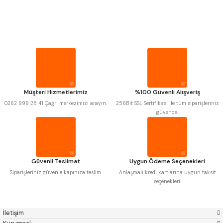
PROPLAR
Mitutoyo
Gönder
Insize
Narex
Asimeto
VİDA MASTARLARI
Pld
Kraft
Krone
Izar
Gerardi
Zps-Fn
ŞERİT SENTİLLER
Krasnic
Harlingen
Fraisa
Harvest
Müşteri Hizmetlerimiz
%100 Güvenli Alışveriş
TURMETRE
Autogrip
Tome
0262 999 28 41 Çağrı merkezimizi arayın.
256Bit SSL Sertifikası ile tüm siparişleriniz
Mastercut
Cp Grat-Ex
güvende.
Bison
Bučovice Tools
PİLLER
Gsp
Vertex
Gwg
Hakansson
Haimer
Çin
DİĞER ÖLÇÜ ALETLERİ
Cztool
Huscut
Güvenli Teslimat
Uygun Ödeme Seçenekleri
Iat
Ithal
Kinex
Korloy
Siparişleriniz güvenle kapınıza teslim.
Anlaşmalı kredi kartlarına uygun taksit
Masus
Pilana
seçenekleri.
Poldi
Skoda
Stanny
Temak
Tos
Wia
İletişim
Yerli
Zps