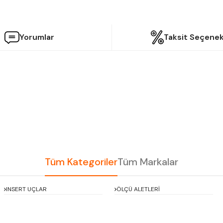
Yorumlar
Taksit Seçenek
etersiz gördüğünüz noktaları öneri formunu kullanarak tarafımıza iletebilir
Bu ürüne ilk yorumu siz yapın!
Yorum Yaz
Tüm Kategoriler
Tüm Markalar
INSERT UÇLAR
ÖLÇÜ ALETLERİ