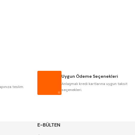
PLD
KRAFT
KRASNIC
HARLINGEN
MASTERCUT
CP GRAT-EX
GWG
HAKANSSON
IAT
ITHAL
Uygun Ödeme Seçenekleri
POLDI
SKODA
Anlaşmalı kredi kartlarına uygun taksit
ZPS
apınıza teslim.
seçenekleri.
E-BÜLTEN