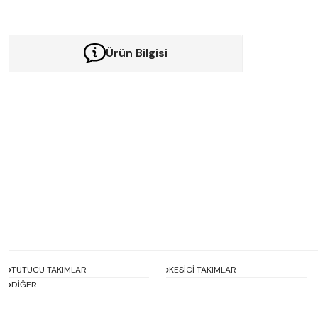
Ürün Bilgisi
Bu ürünün fiyat bilgisi, resim, ürün açıklamalarında ve diğer konularda y
Görüş ve önerileriniz için teşekkür ederiz.
Ürün resmi kalitesiz, bozuk veya görüntülenemiyor.
Ürün açıklamasında eksik bilgiler bulunuyor.
Ürün bilgilerinde hatalar bulunuyor.
Ürün fiyatı diğer sitelerden daha pahalı.
Bu ürüne benzer farklı alternatifler olmalı.
TUTUCU TAKIMLAR
KESİCİ TAKIMLAR
DİĞER