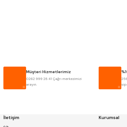
MITUTOYO
INSIZE
KRONE
IZAR
FRAISA
HARVEST
BISON
BUČOVICE TOOLS
HAIMER
CIN
Müşteri Hizmetlerimiz
%1
KINEX
KORLOY
0262 999 28 41 Çağrı merkezimizi
256
STANNY
TEMAK
arayın.
sip
İletişim
Kurumsal