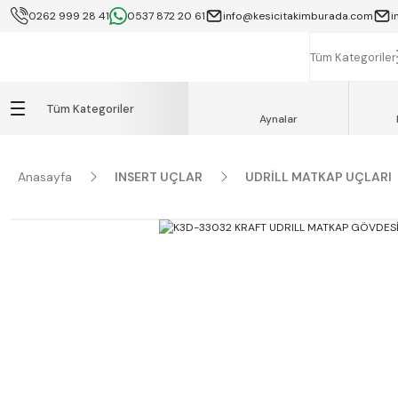
0262 999 28 41
0537 872 20 61
info@kesicitakimburada.com
i
KOCAELİ İÇİ SA
K
Tüm Kategoriler
Tüm Kategoriler
Aynalar
Anasayfa
INSERT UÇLAR
UDRİLL MATKAP UÇLARI