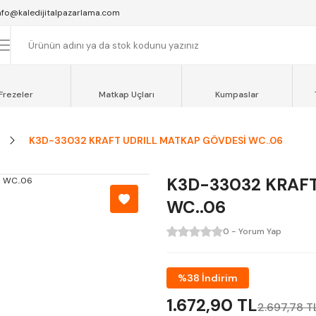
SAAT 16:00'YA KADAR VERİLEN SİPARİŞLER AYNI GÜN KARGOYA VERİLİR.
nfo@kaledijitalpazarlama.com
AT 12:00'YE KADAR VERİLEN SİPARİŞLER SEVKİYAT ARACIMIZLA AYNI GÜN
OCAELİ ve SAKARYA BÖLGESİ İÇİN AYNI GÜN TESLİMAT ARACIMIZ VARDI
Frezeler
Matkap Uçları
Kumpaslar
K3D-33032 KRAFT UDRILL MATKAP GÖVDESİ WC..06
K3D-33032 KRAF
WC..06
0 - Yorum Yap
%38 İndirim
1.672,90 TL
2.697,78 T