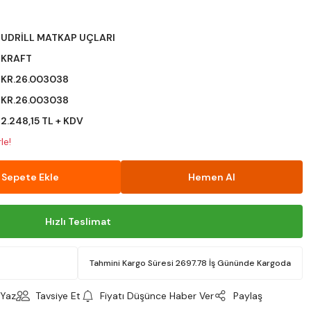
UDRİLL MATKAP UÇLARI
KRAFT
KR.26.003038
KR.26.003038
2.248,15 TL + KDV
le!
Sepete Ekle
Hemen Al
Hızlı Teslimat
Tahmini Kargo Süresi 2697.78 İş Gününde Kargoda
Yaz
Tavsiye Et
Fiyatı Düşünce Haber Ver
Paylaş