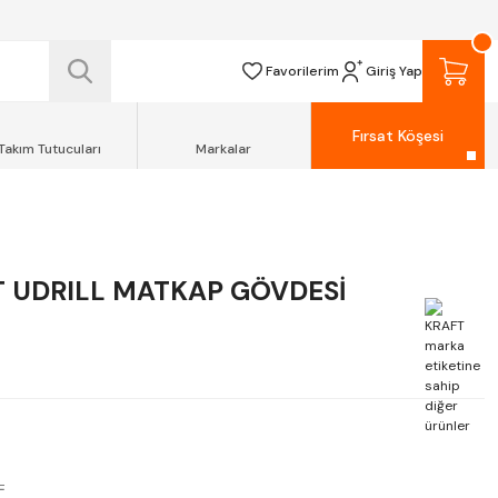
 TESLİM EDİLİR.
R.
Favorilerim
Giriş Yap
Fırsat Köşesi
Takım Tutucuları
Markalar
T UDRILL MATKAP GÖVDESİ
L