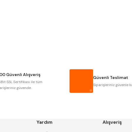
Gönder
NAREX
ASIMETO
GERARDI
ZPS-FN
AUTOGRIP
TOME
GSP
VERTEX
CZTOOL
HUSCUT
00 Güvenli Alışveriş
MASUS
PILANA
Güvenli Teslimat
Bit SSL Sertifikası ile tüm
TOS
YERLI
Siparişleriniz güvenle k
arişleriniz güvende.
Yardım
Alışveriş