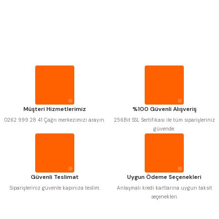
PROPLAR
VİDA MASTARLARI
Mitutoyo
Gönder
Insize
Narex
Asimeto
Pld
Kraft
ŞERİT SENTİLLER
Krone
Izar
Gerardi
Zps-Fn
TURMETRE
Krasnic
Harlingen
Fraisa
Harvest
Müşteri Hizmetlerimiz
%100 Güvenli Alışveriş
Autogrip
Tome
PİLLER
0262 999 28 41 Çağrı merkezimizi arayın.
256Bit SSL Sertifikası ile tüm siparişleriniz
Mastercut
Cp Grat-Ex
güvende.
Bison
Bučovice Tools
Gsp
Vertex
DİĞER ÖLÇÜ ALETLERİ
Gwg
Hakansson
Haimer
Çin
Cztool
Huscut
Güvenli Teslimat
Uygun Ödeme Seçenekleri
Iat
Ithal
Kinex
Korloy
Siparişleriniz güvenle kapınıza teslim.
Anlaşmalı kredi kartlarına uygun taksit
Masus
Pilana
seçenekleri.
Poldi
Skoda
Stanny
Temak