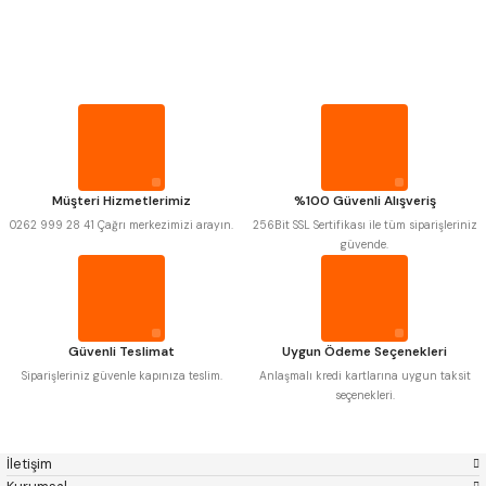
PROPLAR
Mitutoyo
Gönder
Insize
Narex
Asimeto
VİDA MASTARLARI
Pld
Kraft
Krone
Izar
Gerardi
Zps-Fn
ŞERİT SENTİLLER
Krasnic
Harlingen
Fraisa
Harvest
Müşteri Hizmetlerimiz
%100 Güvenli Alışveriş
TURMETRE
Autogrip
Tome
0262 999 28 41 Çağrı merkezimizi arayın.
256Bit SSL Sertifikası ile tüm siparişleriniz
Mastercut
Cp Grat-Ex
güvende.
Bison
Bučovice Tools
PİLLER
Gsp
Vertex
Gwg
Hakansson
Haimer
Çin
DİĞER ÖLÇÜ ALETLERİ
Cztool
Huscut
Güvenli Teslimat
Uygun Ödeme Seçenekleri
Iat
Ithal
Kinex
Korloy
Siparişleriniz güvenle kapınıza teslim.
Anlaşmalı kredi kartlarına uygun taksit
Masus
Pilana
seçenekleri.
Poldi
Skoda
Stanny
Temak
Tos
Wia
İletişim
Yerli
Zps