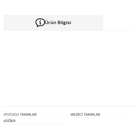
Ürün Bilgisi
Bu ürünün fiyat bilgisi, resim, ürün açıklamalarında ve diğer konularda y
Görüş ve önerileriniz için teşekkür ederiz.
Ürün resmi kalitesiz, bozuk veya görüntülenemiyor.
Ürün açıklamasında eksik bilgiler bulunuyor.
Ürün bilgilerinde hatalar bulunuyor.
Ürün fiyatı diğer sitelerden daha pahalı.
Bu ürüne benzer farklı alternatifler olmalı.
TUTUCU TAKIMLAR
KESİCİ TAKIMLAR
DİĞER