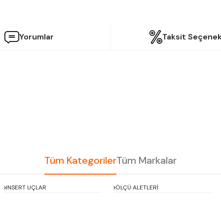
Yorumlar
Taksit Seçenek
etersiz gördüğünüz noktaları öneri formunu kullanarak tarafımıza iletebilir
Bu ürüne ilk yorumu siz yapın!
Yorum Yaz
Tüm Kategoriler
Tüm Markalar
INSERT UÇLAR
ÖLÇÜ ALETLERİ