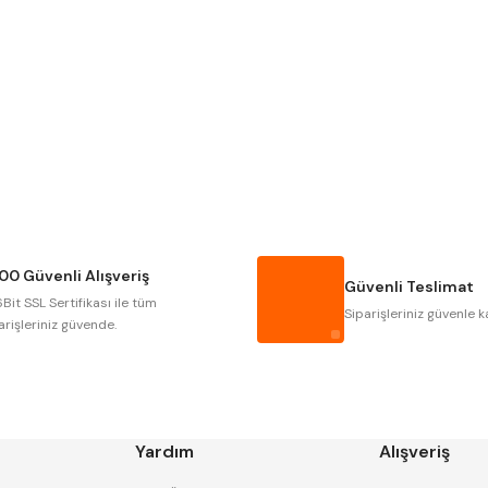
Gönder
Narex
Asimeto
Gerardi
Zps-Fn
Autogrip
Tome
Gsp
Vertex
Cztool
Huscut
00 Güvenli Alışveriş
Masus
Pilana
Güvenli Teslimat
Bit SSL Sertifikası ile tüm
Tos
Wia
Siparişleriniz güvenle k
arişleriniz güvende.
Yardım
Alışveriş