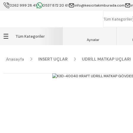
0262 999 28 41
0537 872 20 61
info@kesicitakimburada.com
i
KOCAELİ İÇİ SA
K
Tüm Kategoriler
Tüm Kategoriler
Aynalar
Anasayfa
INSERT UÇLAR
UDRİLL MATKAP UÇLARI