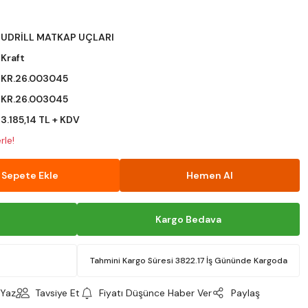
UDRİLL MATKAP UÇLARI
Kraft
KR.26.003045
KR.26.003045
3.185,14 TL + KDV
rle!
Sepete Ekle
Hemen Al
Kargo Bedava
Tahmini Kargo Süresi 3822.17 İş Gününde Kargoda
Yaz
Tavsiye Et
Fiyatı Düşünce Haber Ver
Paylaş