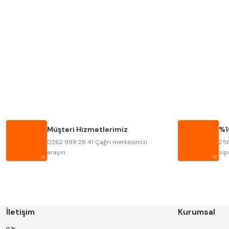
Mitutoyo
Insize
Krone
Izar
Fraisa
Harvest
Bison
Bučovice Tools
Haimer
Çin
Müşteri Hizmetlerimiz
%1
Kinex
Korloy
0262 999 28 41 Çağrı merkezimizi
256
Stanny
Temak
arayın.
sip
İletişim
Kurumsal