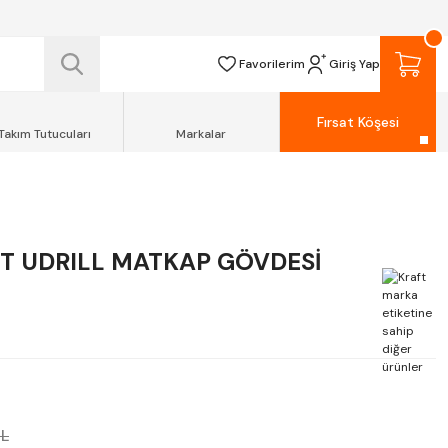
 TESLİM EDİLİR.
R.
Favorilerim
Giriş Yap
Fırsat Köşesi
Takım Tutucuları
Markalar
T UDRILL MATKAP GÖVDESİ
TL