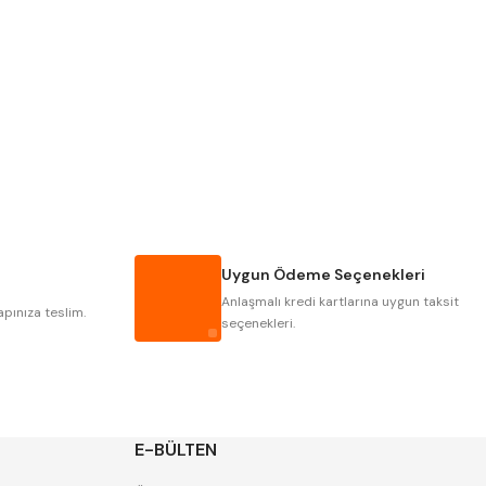
Pld
Kraft
Krasnic
Harlingen
Mastercut
Cp Grat-Ex
Gwg
Hakansson
Iat
Ithal
Uygun Ödeme Seçenekleri
Poldi
Skoda
Anlaşmalı kredi kartlarına uygun taksit
Yerli
Zps
apınıza teslim.
seçenekleri.
E-BÜLTEN