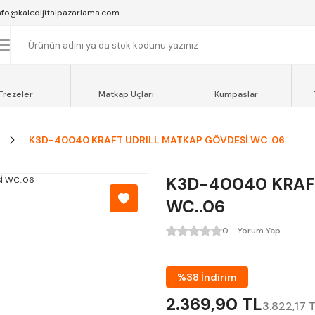
SAAT 16:00'YA KADAR VERİLEN SİPARİŞLER AYNI GÜN KARGOYA VERİLİR.
nfo@kaledijitalpazarlama.com
AT 12:00'YE KADAR VERİLEN SİPARİŞLER SEVKİYAT ARACIMIZLA AYNI GÜN
OCAELİ ve SAKARYA BÖLGESİ İÇİN AYNI GÜN TESLİMAT ARACIMIZ VARDI
Frezeler
Matkap Uçları
Kumpaslar
K3D-40040 KRAFT UDRILL MATKAP GÖVDESİ WC..06
K3D-40040 KRAF
WC..06
0 - Yorum Yap
%38 İndirim
2.369,90 TL
3.822,17 