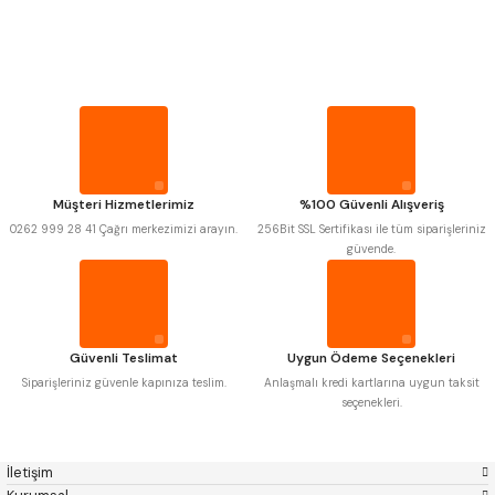
PROPLAR
Mitutoyo
Gönder
Insize
Narex
Asimeto
VİDA MASTARLARI
Pld
Kraft
Krone
Izar
Gerardi
Zps-Fn
ŞERİT SENTİLLER
Krasnic
Harlingen
Fraisa
Harvest
Müşteri Hizmetlerimiz
%100 Güvenli Alışveriş
TURMETRE
Autogrip
Tome
0262 999 28 41 Çağrı merkezimizi arayın.
256Bit SSL Sertifikası ile tüm siparişleriniz
Mastercut
Cp Grat-Ex
güvende.
Bison
Bučovice Tools
PİLLER
Gsp
Vertex
Gwg
Hakansson
Haimer
Çin
DİĞER ÖLÇÜ ALETLERİ
Cztool
Huscut
Güvenli Teslimat
Uygun Ödeme Seçenekleri
Iat
Ithal
Kinex
Korloy
Siparişleriniz güvenle kapınıza teslim.
Anlaşmalı kredi kartlarına uygun taksit
Masus
Pilana
seçenekleri.
Poldi
Skoda
Stanny
Temak
Tos
Wia
İletişim
Yerli
Zps