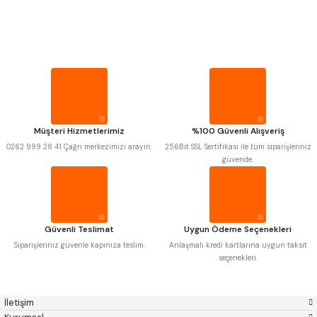
PROPLAR
Mitutoyo
Gönder
Insize
Narex
Asimeto
VİDA MASTARLARI
Pld
Kraft
Krone
Izar
Gerardi
Zps-Fn
ŞERİT SENTİLLER
Krasnic
Harlingen
Fraisa
Harvest
Müşteri Hizmetlerimiz
%100 Güvenli Alışveriş
TURMETRE
Autogrip
Tome
0262 999 28 41 Çağrı merkezimizi arayın.
256Bit SSL Sertifikası ile tüm siparişleriniz
Mastercut
Cp Grat-Ex
güvende.
Bison
Bučovice Tools
PİLLER
Gsp
Vertex
Gwg
Hakansson
Haimer
Çin
DİĞER ÖLÇÜ ALETLERİ
Cztool
Huscut
Güvenli Teslimat
Uygun Ödeme Seçenekleri
Iat
Ithal
Kinex
Korloy
Siparişleriniz güvenle kapınıza teslim.
Anlaşmalı kredi kartlarına uygun taksit
Masus
Pilana
seçenekleri.
Poldi
Skoda
Stanny
Temak
Tos
Wia
İletişim
Yerli
Zps