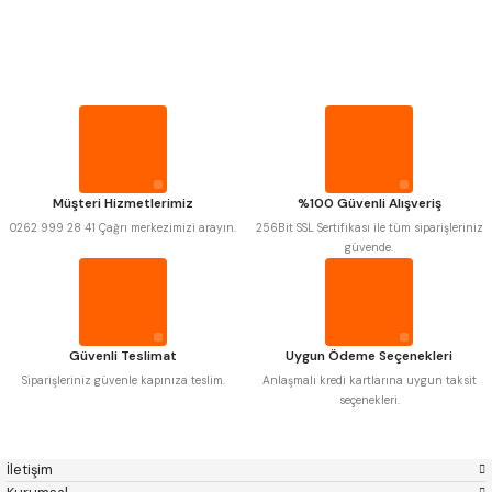
PROPLAR
Mitutoyo
Gönder
Insize
Narex
Asimeto
VİDA MASTARLARI
Pld
Kraft
Krone
Izar
Gerardi
Zps-Fn
ŞERİT SENTİLLER
Krasnic
Harlingen
Fraisa
Harvest
Müşteri Hizmetlerimiz
%100 Güvenli Alışveriş
TURMETRE
Autogrip
Tome
0262 999 28 41 Çağrı merkezimizi arayın.
256Bit SSL Sertifikası ile tüm siparişleriniz
Mastercut
Cp Grat-Ex
güvende.
Bison
Bučovice Tools
PİLLER
Gsp
Vertex
Gwg
Hakansson
Haimer
Çin
DİĞER ÖLÇÜ ALETLERİ
Cztool
Huscut
Güvenli Teslimat
Uygun Ödeme Seçenekleri
Iat
Ithal
Kinex
Korloy
Siparişleriniz güvenle kapınıza teslim.
Anlaşmalı kredi kartlarına uygun taksit
Masus
Pilana
seçenekleri.
Poldi
Skoda
Stanny
Temak
Tos
Wia
İletişim
Yerli
Zps