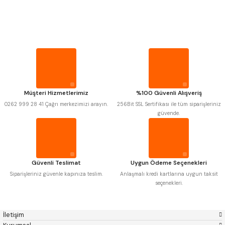
PROPLAR
Mitutoyo
Gönder
Insize
Narex
Asimeto
VİDA MASTARLARI
Pld
Kraft
Krone
Izar
Gerardi
Zps-Fn
ŞERİT SENTİLLER
Krasnic
Harlingen
Fraisa
Harvest
Müşteri Hizmetlerimiz
%100 Güvenli Alışveriş
TURMETRE
Autogrip
Tome
0262 999 28 41 Çağrı merkezimizi arayın.
256Bit SSL Sertifikası ile tüm siparişleriniz
Mastercut
Cp Grat-Ex
güvende.
Bison
Bučovice Tools
PİLLER
Gsp
Vertex
Gwg
Hakansson
Haimer
Çin
DİĞER ÖLÇÜ ALETLERİ
Cztool
Huscut
Güvenli Teslimat
Uygun Ödeme Seçenekleri
Iat
Ithal
Kinex
Korloy
Siparişleriniz güvenle kapınıza teslim.
Anlaşmalı kredi kartlarına uygun taksit
Masus
Pilana
seçenekleri.
Poldi
Skoda
Stanny
Temak
Tos
Wia
İletişim
Yerli
Zps