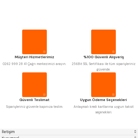
PROPLAR
MITUTOYO
Gönder
INSIZE
NAREX
ASIMETO
VİDA MASTARLARI
PLD
KRAFT
KRONE
IZAR
GERARDI
ZPS-FN
ŞERİT SENTİLLER
KRASNIC
HARLINGEN
FRAISA
HARVEST
Müşteri Hizmetlerimiz
%100 Güvenli Alışveriş
TURMETRE
AUTOGRIP
TOME
0262 999 28 41 Çağrı merkezimizi arayın.
256Bit SSL Sertifikası ile tüm siparişleriniz
MASTERCUT
CP GRAT-EX
güvende.
BISON
BUČOVICE TOOLS
PİLLER
GSP
VERTEX
GWG
HAKANSSON
HAIMER
CIN
DİĞER ÖLÇÜ ALETLERİ
CZTOOL
HUSCUT
Güvenli Teslimat
Uygun Ödeme Seçenekleri
IAT
ITHAL
KINEX
KORLOY
Siparişleriniz güvenle kapınıza teslim.
Anlaşmalı kredi kartlarına uygun taksit
MASUS
PILANA
seçenekleri.
POLDI
SKODA
STANNY
TEMAK
TOS
YERLI
İletişim
ZPS