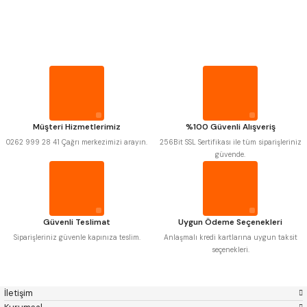
PROPLAR
MITUTOYO
Gönder
INSIZE
NAREX
ASIMETO
VİDA MASTARLARI
PLD
KRAFT
KRONE
IZAR
GERARDI
ZPS-FN
ŞERİT SENTİLLER
KRASNIC
HARLINGEN
FRAISA
HARVEST
Müşteri Hizmetlerimiz
%100 Güvenli Alışveriş
TURMETRE
AUTOGRIP
TOME
0262 999 28 41 Çağrı merkezimizi arayın.
256Bit SSL Sertifikası ile tüm siparişleriniz
MASTERCUT
CP GRAT-EX
güvende.
BISON
BUČOVICE TOOLS
PİLLER
GSP
VERTEX
GWG
HAKANSSON
HAIMER
CIN
DİĞER ÖLÇÜ ALETLERİ
CZTOOL
HUSCUT
Güvenli Teslimat
Uygun Ödeme Seçenekleri
IAT
ITHAL
KINEX
KORLOY
Siparişleriniz güvenle kapınıza teslim.
Anlaşmalı kredi kartlarına uygun taksit
MASUS
PILANA
seçenekleri.
POLDI
SKODA
STANNY
TEMAK
TOS
YERLI
İletişim
ZPS