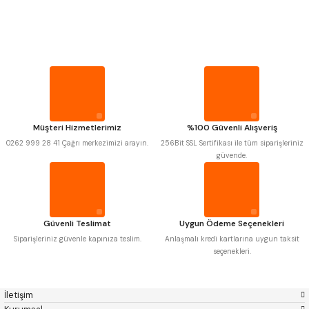
PROPLAR
Mitutoyo
Gönder
Insize
Narex
Asimeto
VİDA MASTARLARI
Pld
Kraft
Krone
Izar
Gerardi
Zps-Fn
ŞERİT SENTİLLER
Krasnic
Harlingen
Fraisa
Harvest
Müşteri Hizmetlerimiz
%100 Güvenli Alışveriş
TURMETRE
Autogrip
Tome
0262 999 28 41 Çağrı merkezimizi arayın.
256Bit SSL Sertifikası ile tüm siparişleriniz
Mastercut
Cp Grat-Ex
güvende.
Bison
Bučovice Tools
PİLLER
Gsp
Vertex
Gwg
Hakansson
Haimer
Çin
DİĞER ÖLÇÜ ALETLERİ
Cztool
Huscut
Güvenli Teslimat
Uygun Ödeme Seçenekleri
Iat
Ithal
Kinex
Korloy
Siparişleriniz güvenle kapınıza teslim.
Anlaşmalı kredi kartlarına uygun taksit
Masus
Pilana
seçenekleri.
Poldi
Skoda
Stanny
Temak
Tos
Wia
İletişim
Yerli
Zps