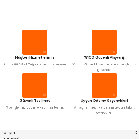
PROPLAR
Mitutoyo
Gönder
Insize
Narex
Asimeto
VİDA MASTARLARI
Pld
Kraft
Krone
Izar
Gerardi
Zps-Fn
ŞERİT SENTİLLER
Krasnic
Harlingen
Fraisa
Harvest
Müşteri Hizmetlerimiz
%100 Güvenli Alışveriş
TURMETRE
Autogrip
Tome
0262 999 28 41 Çağrı merkezimizi arayın.
256Bit SSL Sertifikası ile tüm siparişleriniz
Mastercut
Cp Grat-Ex
güvende.
Bison
Bučovice Tools
PİLLER
Gsp
Vertex
Gwg
Hakansson
Haimer
Çin
DİĞER ÖLÇÜ ALETLERİ
Cztool
Huscut
Güvenli Teslimat
Uygun Ödeme Seçenekleri
Iat
Ithal
Kinex
Korloy
Siparişleriniz güvenle kapınıza teslim.
Anlaşmalı kredi kartlarına uygun taksit
Masus
Pilana
seçenekleri.
Poldi
Skoda
Stanny
Temak
Tos
Wia
İletişim
Yerli
Zps