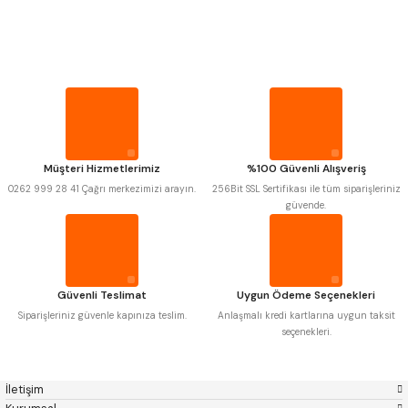
PROPLAR
Mitutoyo
Gönder
Insize
Narex
Asimeto
VİDA MASTARLARI
Pld
Kraft
Krone
Izar
Gerardi
Zps-Fn
ŞERİT SENTİLLER
Krasnic
Harlingen
Fraisa
Harvest
Müşteri Hizmetlerimiz
%100 Güvenli Alışveriş
TURMETRE
Autogrip
Tome
0262 999 28 41 Çağrı merkezimizi arayın.
256Bit SSL Sertifikası ile tüm siparişleriniz
Mastercut
Cp Grat-Ex
güvende.
Bison
Bučovice Tools
PİLLER
Gsp
Vertex
Gwg
Hakansson
Haimer
Çin
DİĞER ÖLÇÜ ALETLERİ
Cztool
Huscut
Güvenli Teslimat
Uygun Ödeme Seçenekleri
Iat
Ithal
Kinex
Korloy
Siparişleriniz güvenle kapınıza teslim.
Anlaşmalı kredi kartlarına uygun taksit
Masus
Pilana
seçenekleri.
Poldi
Skoda
Stanny
Temak
Tos
Wia
İletişim
Yerli
Zps