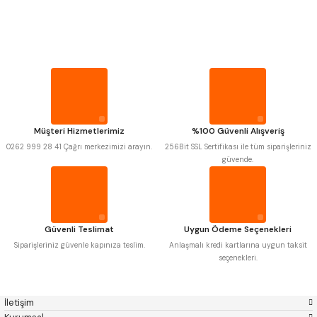
PROPLAR
Mitutoyo
Gönder
Insize
Narex
Asimeto
VİDA MASTARLARI
Pld
Kraft
Krone
Izar
Gerardi
Zps-Fn
ŞERİT SENTİLLER
Krasnic
Harlingen
Fraisa
Harvest
Müşteri Hizmetlerimiz
%100 Güvenli Alışveriş
TURMETRE
Autogrip
Tome
0262 999 28 41 Çağrı merkezimizi arayın.
256Bit SSL Sertifikası ile tüm siparişleriniz
Mastercut
Cp Grat-Ex
güvende.
Bison
Bučovice Tools
PİLLER
Gsp
Vertex
Gwg
Hakansson
Haimer
Çin
DİĞER ÖLÇÜ ALETLERİ
Cztool
Huscut
Güvenli Teslimat
Uygun Ödeme Seçenekleri
Iat
Ithal
Kinex
Korloy
Siparişleriniz güvenle kapınıza teslim.
Anlaşmalı kredi kartlarına uygun taksit
Masus
Pilana
seçenekleri.
Poldi
Skoda
Stanny
Temak
Tos
Wia
İletişim
Yerli
Zps