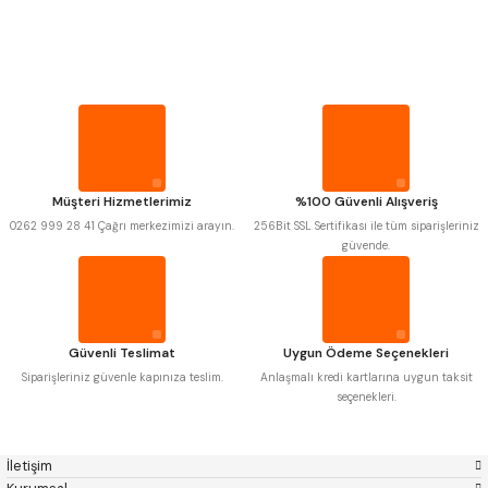
PROPLAR
MITUTOYO
Gönder
INSIZE
NAREX
ASIMETO
VİDA MASTARLARI
PLD
KRAFT
KRONE
IZAR
GERARDI
ZPS-FN
ŞERİT SENTİLLER
KRASNIC
HARLINGEN
FRAISA
HARVEST
Müşteri Hizmetlerimiz
%100 Güvenli Alışveriş
TURMETRE
AUTOGRIP
TOME
0262 999 28 41 Çağrı merkezimizi arayın.
256Bit SSL Sertifikası ile tüm siparişleriniz
MASTERCUT
CP GRAT-EX
güvende.
BISON
BUČOVICE TOOLS
PİLLER
GSP
VERTEX
GWG
HAKANSSON
HAIMER
CIN
DİĞER ÖLÇÜ ALETLERİ
CZTOOL
HUSCUT
Güvenli Teslimat
Uygun Ödeme Seçenekleri
IAT
ITHAL
KINEX
KORLOY
Siparişleriniz güvenle kapınıza teslim.
Anlaşmalı kredi kartlarına uygun taksit
MASUS
PILANA
seçenekleri.
POLDI
SKODA
STANNY
TEMAK
TOS
YERLI
İletişim
ZPS