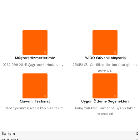
PROPLAR
MITUTOYO
Gönder
INSIZE
NAREX
ASIMETO
VİDA MASTARLARI
PLD
KRAFT
KRONE
IZAR
GERARDI
ZPS-FN
ŞERİT SENTİLLER
KRASNIC
HARLINGEN
FRAISA
HARVEST
Müşteri Hizmetlerimiz
%100 Güvenli Alışveriş
TURMETRE
AUTOGRIP
TOME
0262 999 28 41 Çağrı merkezimizi arayın.
256Bit SSL Sertifikası ile tüm siparişleriniz
MASTERCUT
CP GRAT-EX
güvende.
BISON
BUČOVICE TOOLS
PİLLER
GSP
VERTEX
GWG
HAKANSSON
HAIMER
CIN
DİĞER ÖLÇÜ ALETLERİ
CZTOOL
HUSCUT
Güvenli Teslimat
Uygun Ödeme Seçenekleri
IAT
ITHAL
KINEX
KORLOY
Siparişleriniz güvenle kapınıza teslim.
Anlaşmalı kredi kartlarına uygun taksit
MASUS
PILANA
seçenekleri.
POLDI
SKODA
STANNY
TEMAK
TOS
YERLI
İletişim
ZPS