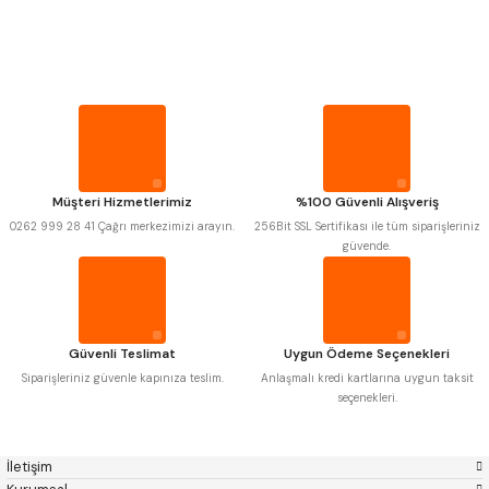
PROPLAR
Mitutoyo
Gönder
Insize
Narex
Asimeto
VİDA MASTARLARI
Pld
Kraft
Krone
Izar
Gerardi
Zps-Fn
ŞERİT SENTİLLER
Krasnic
Harlingen
Fraisa
Harvest
Müşteri Hizmetlerimiz
%100 Güvenli Alışveriş
TURMETRE
Autogrip
Tome
0262 999 28 41 Çağrı merkezimizi arayın.
256Bit SSL Sertifikası ile tüm siparişleriniz
Mastercut
Cp Grat-Ex
güvende.
Bison
Bučovice Tools
PİLLER
Gsp
Vertex
Gwg
Hakansson
Haimer
Çin
DİĞER ÖLÇÜ ALETLERİ
Cztool
Huscut
Güvenli Teslimat
Uygun Ödeme Seçenekleri
Iat
Ithal
Kinex
Korloy
Siparişleriniz güvenle kapınıza teslim.
Anlaşmalı kredi kartlarına uygun taksit
Masus
Pilana
seçenekleri.
Poldi
Skoda
Stanny
Temak
Tos
Wia
İletişim
Yerli
Zps