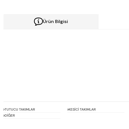
Ürün Bilgisi
Bu ürünün fiyat bilgisi, resim, ürün açıklamalarında ve diğer konularda y
Görüş ve önerileriniz için teşekkür ederiz.
Ürün resmi kalitesiz, bozuk veya görüntülenemiyor.
Ürün açıklamasında eksik bilgiler bulunuyor.
Ürün bilgilerinde hatalar bulunuyor.
Ürün fiyatı diğer sitelerden daha pahalı.
Bu ürüne benzer farklı alternatifler olmalı.
TUTUCU TAKIMLAR
KESİCİ TAKIMLAR
DİĞER