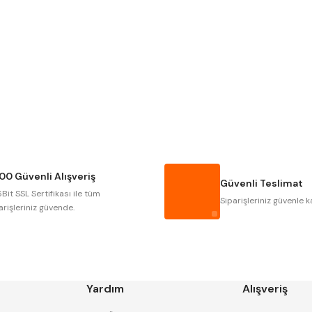
Gönder
Narex
Asimeto
Gerardi
Zps-Fn
Autogrip
Tome
Gsp
Vertex
Cztool
Huscut
00 Güvenli Alışveriş
Masus
Pilana
Güvenli Teslimat
Bit SSL Sertifikası ile tüm
Tos
Wia
Siparişleriniz güvenle k
arişleriniz güvende.
Yardım
Alışveriş