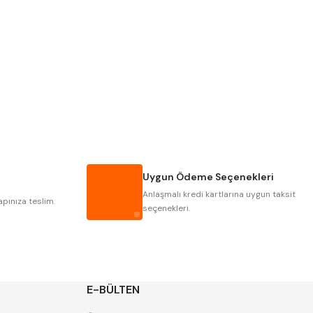
Pld
Kraft
Krasnic
Harlingen
Mastercut
Cp Grat-Ex
Gwg
Hakansson
Iat
Ithal
Uygun Ödeme Seçenekleri
Poldi
Skoda
Anlaşmalı kredi kartlarına uygun taksit
Yerli
Zps
apınıza teslim.
seçenekleri.
E-BÜLTEN