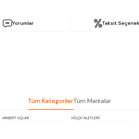
Yorumlar
Taksit Seçenek
etersiz gördüğünüz noktaları öneri formunu kullanarak tarafımıza iletebilir
Bu ürüne ilk yorumu siz yapın!
Yorum Yaz
Tüm Kategoriler
Tüm Markalar
INSERT UÇLAR
ÖLÇÜ ALETLERİ