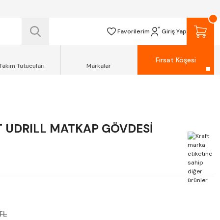
 TESLİM EDİLİR.
R.
Favorilerim
Giriş Yap
Fırsat Köşesi
Takım Tutucuları
Markalar
T UDRILL MATKAP GÖVDESİ
TL