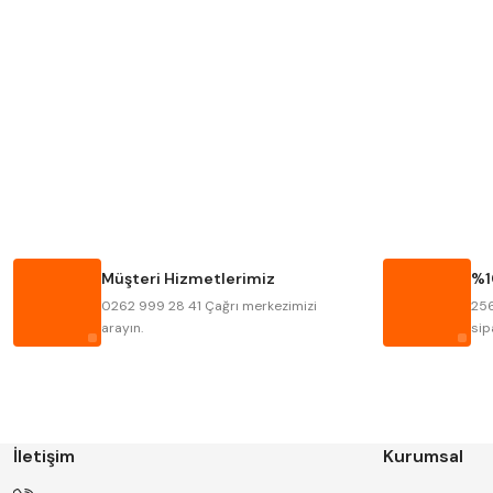
Mitutoyo
Insize
Krone
Izar
Fraisa
Harvest
Bison
Bučovice Tools
Haimer
Çin
Müşteri Hizmetlerimiz
%1
Kinex
Korloy
0262 999 28 41 Çağrı merkezimizi
256
Stanny
Temak
arayın.
sip
İletişim
Kurumsal