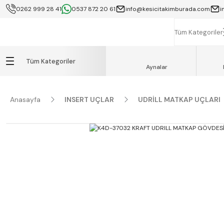
0262 999 28 41
0537 872 20 61
info@kesicitakimburada.com
i
KOCAELİ İÇİ SA
K
Tüm Kategoriler
Tüm Kategoriler
Aynalar
Anasayfa
INSERT UÇLAR
UDRİLL MATKAP UÇLARI