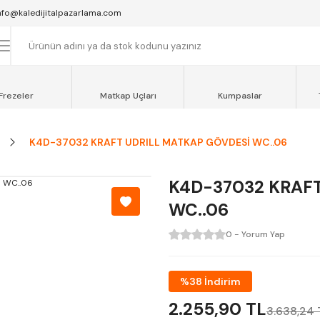
SAAT 16:00'YA KADAR VERİLEN SİPARİŞLER AYNI GÜN KARGOYA VERİLİR.
nfo@kaledijitalpazarlama.com
AT 12:00'YE KADAR VERİLEN SİPARİŞLER SEVKİYAT ARACIMIZLA AYNI GÜN
OCAELİ ve SAKARYA BÖLGESİ İÇİN AYNI GÜN TESLİMAT ARACIMIZ VARDI
Frezeler
Matkap Uçları
Kumpaslar
K4D-37032 KRAFT UDRILL MATKAP GÖVDESİ WC..06
K4D-37032 KRAF
WC..06
0 - Yorum Yap
%38 İndirim
2.255,90 TL
3.638,24 