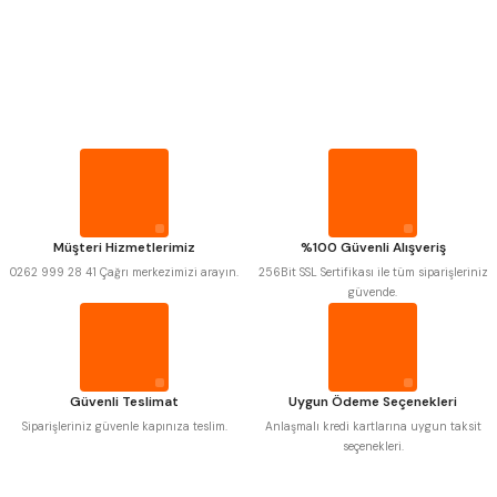
PROPLAR
VİDA MASTARLARI
MITUTOYO
Gönder
INSIZE
NAREX
ASIMETO
PLD
KRAFT
ŞERİT SENTİLLER
KRONE
IZAR
GERARDI
ZPS-FN
TURMETRE
KRASNIC
HARLINGEN
FRAISA
HARVEST
Müşteri Hizmetlerimiz
%100 Güvenli Alışveriş
AUTOGRIP
TOME
PİLLER
0262 999 28 41 Çağrı merkezimizi arayın.
256Bit SSL Sertifikası ile tüm siparişleriniz
MASTERCUT
CP GRAT-EX
güvende.
BISON
BUČOVICE TOOLS
GSP
VERTEX
DİĞER ÖLÇÜ ALETLERİ
GWG
HAKANSSON
HAIMER
CIN
CZTOOL
HUSCUT
Güvenli Teslimat
Uygun Ödeme Seçenekleri
IAT
ITHAL
KINEX
KORLOY
Siparişleriniz güvenle kapınıza teslim.
Anlaşmalı kredi kartlarına uygun taksit
MASUS
PILANA
seçenekleri.
POLDI
SKODA
STANNY
TEMAK