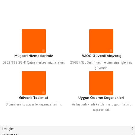
PROPLAR
MITUTOYO
Gönder
INSIZE
NAREX
ASIMETO
VİDA MASTARLARI
PLD
KRAFT
KRONE
IZAR
GERARDI
ZPS-FN
ŞERİT SENTİLLER
KRASNIC
HARLINGEN
FRAISA
HARVEST
Müşteri Hizmetlerimiz
%100 Güvenli Alışveriş
TURMETRE
AUTOGRIP
TOME
0262 999 28 41 Çağrı merkezimizi arayın.
256Bit SSL Sertifikası ile tüm siparişleriniz
MASTERCUT
CP GRAT-EX
güvende.
BISON
BUČOVICE TOOLS
PİLLER
GSP
VERTEX
GWG
HAKANSSON
HAIMER
CIN
DİĞER ÖLÇÜ ALETLERİ
CZTOOL
HUSCUT
Güvenli Teslimat
Uygun Ödeme Seçenekleri
IAT
ITHAL
KINEX
KORLOY
Siparişleriniz güvenle kapınıza teslim.
Anlaşmalı kredi kartlarına uygun taksit
MASUS
PILANA
seçenekleri.
POLDI
SKODA
STANNY
TEMAK
TOS
YERLI
İletişim
ZPS