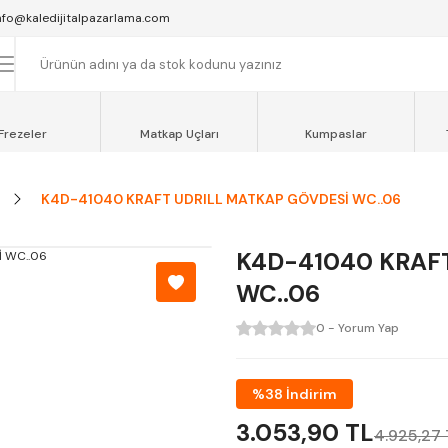
SAAT 16:00'YA KADAR VERİLEN SİPARİŞLER AYNI GÜN KARGOYA VERİLİR.
nfo@kaledijitalpazarlama.com
AT 12:00'YE KADAR VERİLEN SİPARİŞLER SEVKİYAT ARACIMIZLA AYNI GÜN
OCAELİ ve SAKARYA BÖLGESİ İÇİN AYNI GÜN TESLİMAT ARACIMIZ VARDI
Frezeler
Matkap Uçları
Kumpaslar
K4D-41040 KRAFT UDRILL MATKAP GÖVDESİ WC..06
K4D-41040 KRAF
WC..06
0 - Yorum Yap
%38 İndirim
3.053,90 TL
4.925,27 