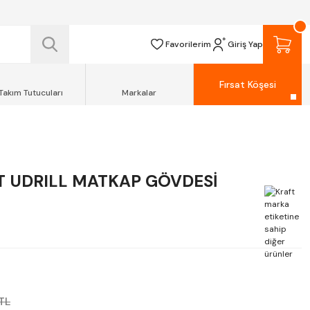
 TESLİM EDİLİR.
R.
Favorilerim
Giriş Yap
Fırsat Köşesi
Takım Tutucuları
Markalar
T UDRILL MATKAP GÖVDESİ
TL