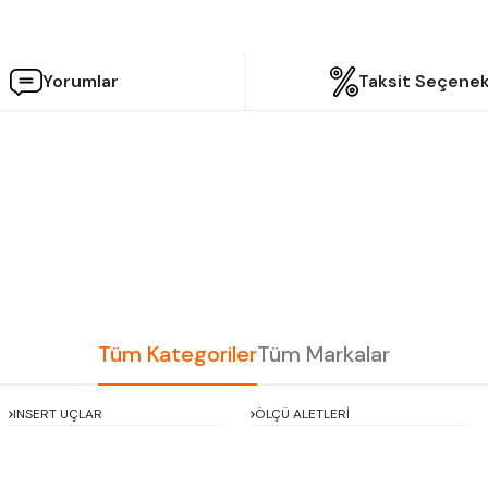
Yorumlar
Taksit Seçenek
etersiz gördüğünüz noktaları öneri formunu kullanarak tarafımıza iletebilir
Bu ürüne ilk yorumu siz yapın!
Yorum Yaz
Tüm Kategoriler
Tüm Markalar
INSERT UÇLAR
ÖLÇÜ ALETLERİ