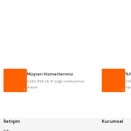
Mitutoyo
Insize
Krone
Izar
Fraisa
Harvest
Bison
Bučovice Tools
Haimer
Çin
Müşteri Hizmetlerimiz
%1
Kinex
Korloy
0262 999 28 41 Çağrı merkezimizi
256
Stanny
Temak
arayın.
sip
İletişim
Kurumsal