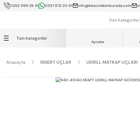
0262 999 28 41
0537 872 20 61
info@kesicitakimburada.com
i
KOCAELİ İÇİ SA
K
Tüm Kategoriler
Tüm Kategoriler
Aynalar
Anasayfa
INSERT UÇLAR
UDRİLL MATKAP UÇLARI