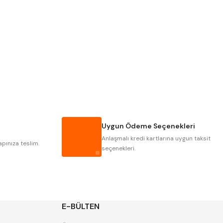
Pld
Kraft
Krasnic
Harlingen
Mastercut
Cp Grat-Ex
Gwg
Hakansson
Iat
Ithal
Uygun Ödeme Seçenekleri
Poldi
Skoda
Anlaşmalı kredi kartlarına uygun taksit
Yerli
Zps
apınıza teslim.
seçenekleri.
E-BÜLTEN