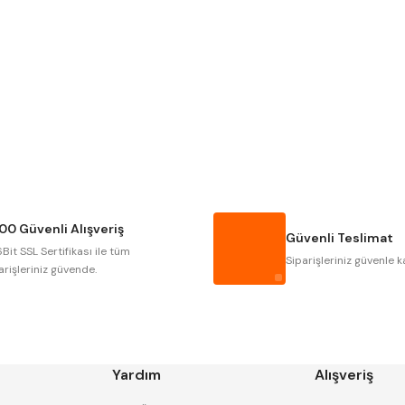
Gönder
Narex
Asimeto
Gerardi
Zps-Fn
Autogrip
Tome
Gsp
Vertex
Cztool
Huscut
00 Güvenli Alışveriş
Masus
Pilana
Güvenli Teslimat
Bit SSL Sertifikası ile tüm
Tos
Wia
Siparişleriniz güvenle k
arişleriniz güvende.
Yardım
Alışveriş