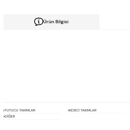
Ürün Bilgisi
Bu ürünün fiyat bilgisi, resim, ürün açıklamalarında ve diğer konularda y
Görüş ve önerileriniz için teşekkür ederiz.
Ürün resmi kalitesiz, bozuk veya görüntülenemiyor.
Ürün açıklamasında eksik bilgiler bulunuyor.
Ürün bilgilerinde hatalar bulunuyor.
Ürün fiyatı diğer sitelerden daha pahalı.
Bu ürüne benzer farklı alternatifler olmalı.
TUTUCU TAKIMLAR
KESİCİ TAKIMLAR
DİĞER