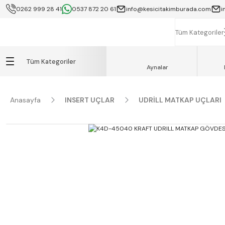
0262 999 28 41
0537 872 20 61
info@kesicitakimburada.com
i
KOCAELİ İÇİ SA
K
Tüm Kategoriler
Tüm Kategoriler
Aynalar
Anasayfa
INSERT UÇLAR
UDRİLL MATKAP UÇLARI