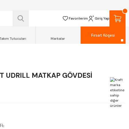
 TESLİM EDİLİR.
R.
Favorilerim
Giriş Yap
Fırsat Köşesi
Takım Tutucuları
Markalar
T UDRILL MATKAP GÖVDESİ
TL