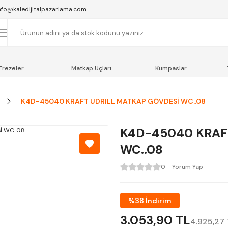
SAAT 16:00'YA KADAR VERİLEN SİPARİŞLER AYNI GÜN KARGOYA VERİLİR.
nfo@kaledijitalpazarlama.com
AT 12:00'YE KADAR VERİLEN SİPARİŞLER SEVKİYAT ARACIMIZLA AYNI GÜN
OCAELİ ve SAKARYA BÖLGESİ İÇİN AYNI GÜN TESLİMAT ARACIMIZ VARDI
Frezeler
Matkap Uçları
Kumpaslar
K4D-45040 KRAFT UDRILL MATKAP GÖVDESİ WC..08
K4D-45040 KRAF
WC..08
0 - Yorum Yap
%38 İndirim
3.053,90 TL
4.925,27 