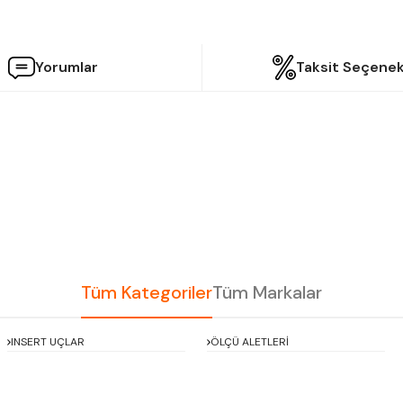
Yorumlar
Taksit Seçenek
etersiz gördüğünüz noktaları öneri formunu kullanarak tarafımıza iletebilir
Bu ürüne ilk yorumu siz yapın!
Yorum Yaz
Tüm Kategoriler
Tüm Markalar
INSERT UÇLAR
ÖLÇÜ ALETLERİ