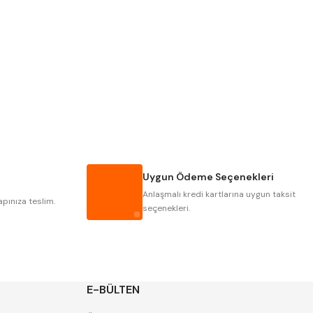
Pld
Kraft
Krasnic
Harlingen
Mastercut
Cp Grat-Ex
Gwg
Hakansson
Iat
Ithal
Uygun Ödeme Seçenekleri
Poldi
Skoda
Anlaşmalı kredi kartlarına uygun taksit
Yerli
Zps
apınıza teslim.
seçenekleri.
E-BÜLTEN