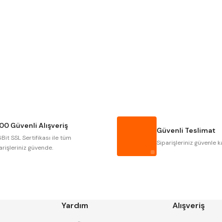
Gönder
Narex
Asimeto
Gerardi
Zps-Fn
Autogrip
Tome
Gsp
Vertex
Cztool
Huscut
00 Güvenli Alışveriş
Masus
Pilana
Güvenli Teslimat
Bit SSL Sertifikası ile tüm
Tos
Wia
Siparişleriniz güvenle k
arişleriniz güvende.
Yardım
Alışveriş