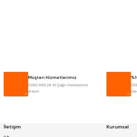
Mitutoyo
Insize
Krone
Izar
Fraisa
Harvest
Bison
Bučovice Tools
Haimer
Çin
Müşteri Hizmetlerimiz
%1
Kinex
Korloy
0262 999 28 41 Çağrı merkezimizi
256
Stanny
Temak
arayın.
sip
İletişim
Kurumsal