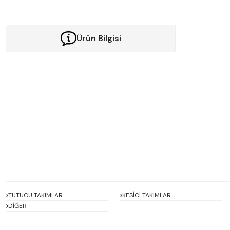
Ürün Bilgisi
Bu ürünün fiyat bilgisi, resim, ürün açıklamalarında ve diğer konularda y
Görüş ve önerileriniz için teşekkür ederiz.
Ürün resmi kalitesiz, bozuk veya görüntülenemiyor.
Ürün açıklamasında eksik bilgiler bulunuyor.
Ürün bilgilerinde hatalar bulunuyor.
Ürün fiyatı diğer sitelerden daha pahalı.
Bu ürüne benzer farklı alternatifler olmalı.
TUTUCU TAKIMLAR
KESİCİ TAKIMLAR
DİĞER