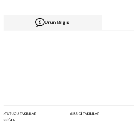
Ürün Bilgisi
Bu ürünün fiyat bilgisi, resim, ürün açıklamalarında ve diğer konularda y
Görüş ve önerileriniz için teşekkür ederiz.
Ürün resmi kalitesiz, bozuk veya görüntülenemiyor.
Ürün açıklamasında eksik bilgiler bulunuyor.
Ürün bilgilerinde hatalar bulunuyor.
Ürün fiyatı diğer sitelerden daha pahalı.
Bu ürüne benzer farklı alternatifler olmalı.
TUTUCU TAKIMLAR
KESİCİ TAKIMLAR
DİĞER