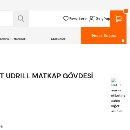
 TESLİM EDİLİR.
R.
Favorilerim
Giriş Yap
Fırsat Köşesi
Takım Tutucuları
Markalar
T UDRILL MATKAP GÖVDESİ
TL