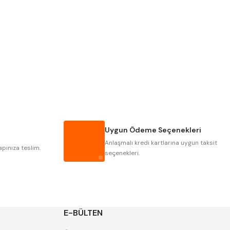
PLD
KRAFT
KRASNIC
HARLINGEN
MASTERCUT
CP GRAT-EX
GWG
HAKANSSON
IAT
ITHAL
Uygun Ödeme Seçenekleri
POLDI
SKODA
Anlaşmalı kredi kartlarına uygun taksit
ZPS
apınıza teslim.
seçenekleri.
E-BÜLTEN