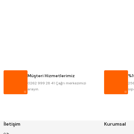
MITUTOYO
INSIZE
KRONE
IZAR
FRAISA
HARVEST
BISON
BUČOVICE TOOLS
HAIMER
CIN
Müşteri Hizmetlerimiz
%1
KINEX
KORLOY
0262 999 28 41 Çağrı merkezimizi
256
STANNY
TEMAK
arayın.
sip
İletişim
Kurumsal