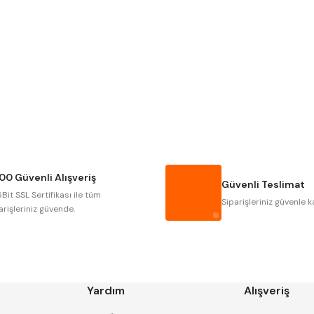
Gönder
NAREX
ASIMETO
GERARDI
ZPS-FN
AUTOGRIP
TOME
GSP
VERTEX
CZTOOL
HUSCUT
00 Güvenli Alışveriş
MASUS
PILANA
Güvenli Teslimat
Bit SSL Sertifikası ile tüm
TOS
YERLI
Siparişleriniz güvenle k
arişleriniz güvende.
Yardım
Alışveriş