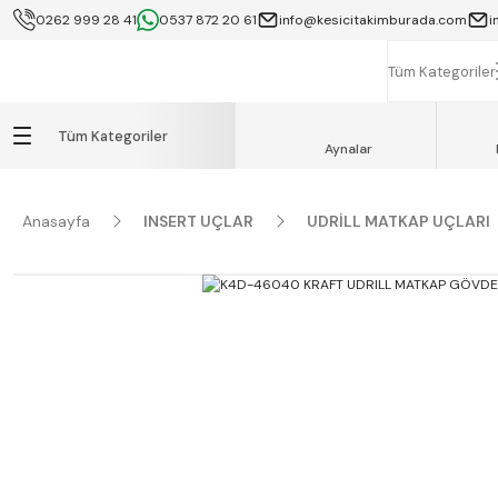
0262 999 28 41
0537 872 20 61
info@kesicitakimburada.com
i
KOCAELİ İÇİ SA
K
Tüm Kategoriler
Tüm Kategoriler
Aynalar
Anasayfa
INSERT UÇLAR
UDRİLL MATKAP UÇLARI