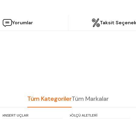
Yorumlar
Taksit Seçenek
etersiz gördüğünüz noktaları öneri formunu kullanarak tarafımıza iletebilir
Bu ürüne ilk yorumu siz yapın!
Yorum Yaz
Tüm Kategoriler
Tüm Markalar
INSERT UÇLAR
ÖLÇÜ ALETLERİ