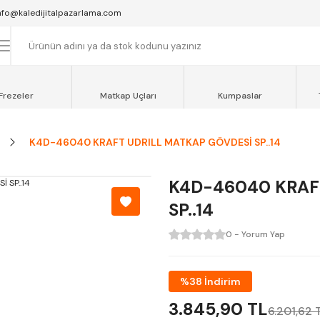
SAAT 16:00'YA KADAR VERİLEN SİPARİŞLER AYNI GÜN KARGOYA VERİLİR.
nfo@kaledijitalpazarlama.com
AT 12:00'YE KADAR VERİLEN SİPARİŞLER SEVKİYAT ARACIMIZLA AYNI GÜN
OCAELİ ve SAKARYA BÖLGESİ İÇİN AYNI GÜN TESLİMAT ARACIMIZ VARDI
Frezeler
Matkap Uçları
Kumpaslar
K4D-46040 KRAFT UDRILL MATKAP GÖVDESİ SP..14
K4D-46040 KRAF
SP..14
0 - Yorum Yap
%38 İndirim
3.845,90 TL
6.201,62 