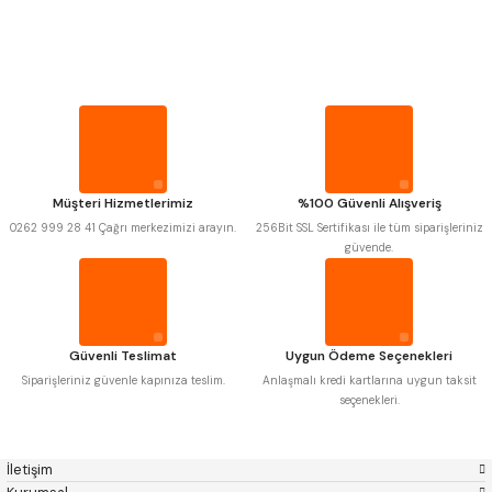
PROPLAR
MITUTOYO
Gönder
INSIZE
NAREX
ASIMETO
VİDA MASTARLARI
PLD
KRAFT
KRONE
IZAR
GERARDI
ZPS-FN
ŞERİT SENTİLLER
KRASNIC
HARLINGEN
FRAISA
HARVEST
Müşteri Hizmetlerimiz
%100 Güvenli Alışveriş
TURMETRE
AUTOGRIP
TOME
0262 999 28 41 Çağrı merkezimizi arayın.
256Bit SSL Sertifikası ile tüm siparişleriniz
MASTERCUT
CP GRAT-EX
güvende.
BISON
BUČOVICE TOOLS
PİLLER
GSP
VERTEX
GWG
HAKANSSON
HAIMER
CIN
DİĞER ÖLÇÜ ALETLERİ
CZTOOL
HUSCUT
Güvenli Teslimat
Uygun Ödeme Seçenekleri
IAT
ITHAL
KINEX
KORLOY
Siparişleriniz güvenle kapınıza teslim.
Anlaşmalı kredi kartlarına uygun taksit
MASUS
PILANA
seçenekleri.
POLDI
SKODA
STANNY
TEMAK
TOS
YERLI
İletişim
ZPS