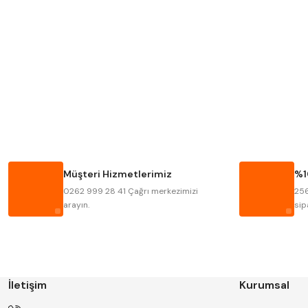
MITUTOYO
INSIZE
KRONE
IZAR
FRAISA
HARVEST
BISON
BUČOVICE TOOLS
HAIMER
CIN
Müşteri Hizmetlerimiz
%1
KINEX
KORLOY
0262 999 28 41 Çağrı merkezimizi
256
STANNY
TEMAK
arayın.
sip
İletişim
Kurumsal