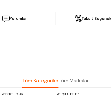
Yorumlar
Taksit Seçenek
etersiz gördüğünüz noktaları öneri formunu kullanarak tarafımıza iletebilir
Bu ürüne ilk yorumu siz yapın!
Yorum Yaz
Tüm Kategoriler
Tüm Markalar
INSERT UÇLAR
ÖLÇÜ ALETLERİ