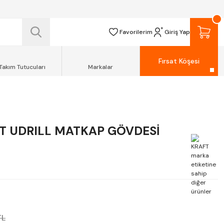
 TESLİM EDİLİR.
R.
Favorilerim
Giriş Yap
Fırsat Köşesi
Takım Tutucuları
Markalar
T UDRILL MATKAP GÖVDESİ
TL