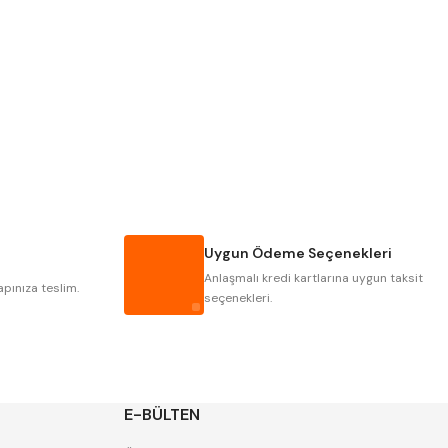
PLD
KRAFT
KRASNIC
HARLINGEN
MASTERCUT
CP GRAT-EX
GWG
HAKANSSON
IAT
ITHAL
Uygun Ödeme Seçenekleri
POLDI
SKODA
Anlaşmalı kredi kartlarına uygun taksit
ZPS
apınıza teslim.
seçenekleri.
E-BÜLTEN