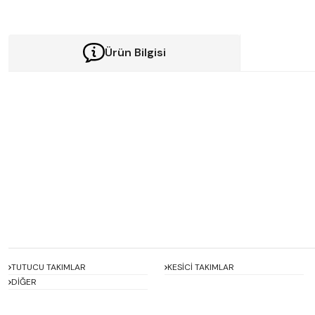
Ürün Bilgisi
Bu ürünün fiyat bilgisi, resim, ürün açıklamalarında ve diğer konularda y
Görüş ve önerileriniz için teşekkür ederiz.
Ürün resmi kalitesiz, bozuk veya görüntülenemiyor.
Ürün açıklamasında eksik bilgiler bulunuyor.
Ürün bilgilerinde hatalar bulunuyor.
Ürün fiyatı diğer sitelerden daha pahalı.
Bu ürüne benzer farklı alternatifler olmalı.
TUTUCU TAKIMLAR
KESİCİ TAKIMLAR
DİĞER