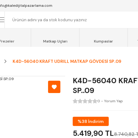
SAAT 16:00'YA KADAR VERİLEN SİPARİŞLER AYNI GÜN KARGOYA VERİLİR.
nfo@kaledijitalpazarlama.com
AT 12:00'YE KADAR VERİLEN SİPARİŞLER SEVKİYAT ARACIMIZLA AYNI GÜN
OCAELİ ve SAKARYA BÖLGESİ İÇİN AYNI GÜN TESLİMAT ARACIMIZ VARDI
Frezeler
Matkap Uçları
Kumpaslar
K4D-56040 KRAFT UDRILL MATKAP GÖVDESİ SP..09
K4D-56040 KRAF
SP..09
0 - Yorum Yap
%38 İndirim
5.419,90 TL
8.740,82 