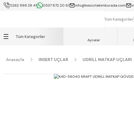
0262 999 28 41
0537 872 20 61
info@kesicitakimburada.com
i
KOCAELİ İÇİ SA
K
Tüm Kategoriler
Tüm Kategoriler
Aynalar
Anasayfa
INSERT UÇLAR
UDRİLL MATKAP UÇLARI