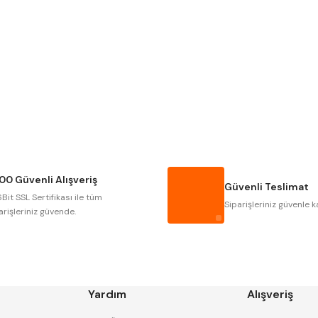
Gönder
NAREX
ASIMETO
GERARDI
ZPS-FN
AUTOGRIP
TOME
GSP
VERTEX
CZTOOL
HUSCUT
00 Güvenli Alışveriş
MASUS
PILANA
Güvenli Teslimat
Bit SSL Sertifikası ile tüm
TOS
YERLI
Siparişleriniz güvenle k
arişleriniz güvende.
Yardım
Alışveriş