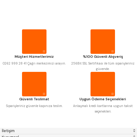
PROPLAR
Mitutoyo
Gönder
Insize
Narex
Asimeto
VİDA MASTARLARI
Pld
Kraft
Krone
Izar
Gerardi
Zps-Fn
ŞERİT SENTİLLER
Krasnic
Harlingen
Fraisa
Harvest
Müşteri Hizmetlerimiz
%100 Güvenli Alışveriş
TURMETRE
Autogrip
Tome
0262 999 28 41 Çağrı merkezimizi arayın.
256Bit SSL Sertifikası ile tüm siparişleriniz
Mastercut
Cp Grat-Ex
güvende.
Bison
Bučovice Tools
PİLLER
Gsp
Vertex
Gwg
Hakansson
Haimer
Çin
DİĞER ÖLÇÜ ALETLERİ
Cztool
Huscut
Güvenli Teslimat
Uygun Ödeme Seçenekleri
Iat
Ithal
Kinex
Korloy
Siparişleriniz güvenle kapınıza teslim.
Anlaşmalı kredi kartlarına uygun taksit
Masus
Pilana
seçenekleri.
Poldi
Skoda
Stanny
Temak
Tos
Wia
İletişim
Yerli
Zps