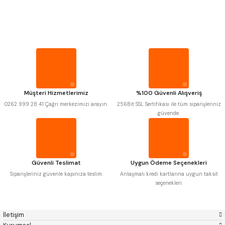
PROPLAR
MITUTOYO
Gönder
INSIZE
NAREX
ASIMETO
VİDA MASTARLARI
PLD
KRAFT
KRONE
IZAR
GERARDI
ZPS-FN
ŞERİT SENTİLLER
KRASNIC
HARLINGEN
FRAISA
HARVEST
Müşteri Hizmetlerimiz
%100 Güvenli Alışveriş
TURMETRE
AUTOGRIP
TOME
0262 999 28 41 Çağrı merkezimizi arayın.
256Bit SSL Sertifikası ile tüm siparişleriniz
MASTERCUT
CP GRAT-EX
güvende.
BISON
BUČOVICE TOOLS
PİLLER
GSP
VERTEX
GWG
HAKANSSON
HAIMER
CIN
DİĞER ÖLÇÜ ALETLERİ
CZTOOL
HUSCUT
Güvenli Teslimat
Uygun Ödeme Seçenekleri
IAT
ITHAL
KINEX
KORLOY
Siparişleriniz güvenle kapınıza teslim.
Anlaşmalı kredi kartlarına uygun taksit
MASUS
PILANA
seçenekleri.
POLDI
SKODA
STANNY
TEMAK
TOS
YERLI
İletişim
ZPS