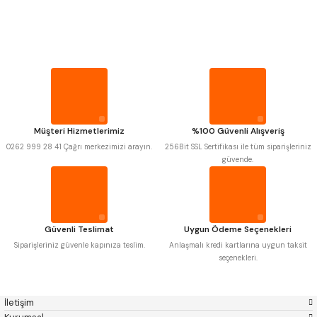
PROPLAR
MITUTOYO
Gönder
INSIZE
NAREX
ASIMETO
VİDA MASTARLARI
PLD
KRAFT
KRONE
IZAR
GERARDI
ZPS-FN
ŞERİT SENTİLLER
KRASNIC
HARLINGEN
FRAISA
HARVEST
Müşteri Hizmetlerimiz
%100 Güvenli Alışveriş
TURMETRE
AUTOGRIP
TOME
0262 999 28 41 Çağrı merkezimizi arayın.
256Bit SSL Sertifikası ile tüm siparişleriniz
MASTERCUT
CP GRAT-EX
güvende.
BISON
BUČOVICE TOOLS
PİLLER
GSP
VERTEX
GWG
HAKANSSON
HAIMER
CIN
DİĞER ÖLÇÜ ALETLERİ
CZTOOL
HUSCUT
Güvenli Teslimat
Uygun Ödeme Seçenekleri
IAT
ITHAL
KINEX
KORLOY
Siparişleriniz güvenle kapınıza teslim.
Anlaşmalı kredi kartlarına uygun taksit
MASUS
PILANA
seçenekleri.
POLDI
SKODA
STANNY
TEMAK
TOS
YERLI
İletişim
ZPS