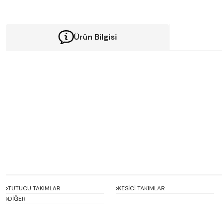
Ürün Bilgisi
Bu ürünün fiyat bilgisi, resim, ürün açıklamalarında ve diğer konularda y
Görüş ve önerileriniz için teşekkür ederiz.
Ürün resmi kalitesiz, bozuk veya görüntülenemiyor.
Ürün açıklamasında eksik bilgiler bulunuyor.
Ürün bilgilerinde hatalar bulunuyor.
Ürün fiyatı diğer sitelerden daha pahalı.
Bu ürüne benzer farklı alternatifler olmalı.
TUTUCU TAKIMLAR
KESİCİ TAKIMLAR
DİĞER