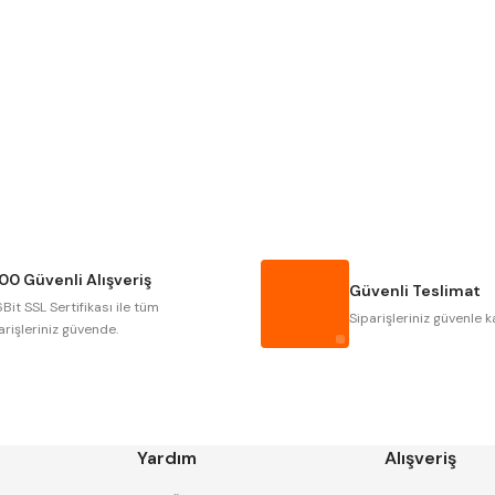
Gönder
NAREX
ASIMETO
GERARDI
ZPS-FN
AUTOGRIP
TOME
GSP
VERTEX
CZTOOL
HUSCUT
00 Güvenli Alışveriş
MASUS
PILANA
Güvenli Teslimat
Bit SSL Sertifikası ile tüm
TOS
YERLI
Siparişleriniz güvenle k
arişleriniz güvende.
Yardım
Alışveriş