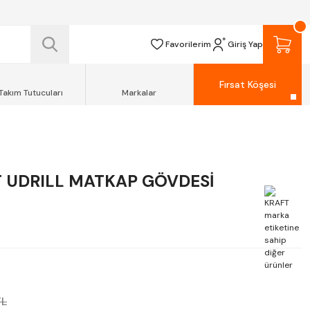
 TESLİM EDİLİR.
R.
Favorilerim
Giriş Yap
Fırsat Köşesi
Takım Tutucuları
Markalar
 UDRILL MATKAP GÖVDESİ
TL