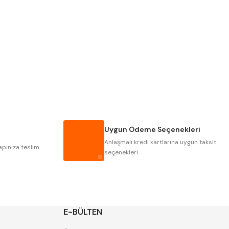
PLD
KRAFT
KRASNIC
HARLINGEN
MASTERCUT
CP GRAT-EX
GWG
HAKANSSON
IAT
ITHAL
Uygun Ödeme Seçenekleri
POLDI
SKODA
Anlaşmalı kredi kartlarına uygun taksit
ZPS
apınıza teslim.
seçenekleri.
E-BÜLTEN