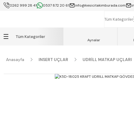
0262 999 28 41
0537 872 20 61
info@kesicitakimburada.com
i
KOCAELİ İÇİ SA
K
Tüm Kategoriler
Tüm Kategoriler
Aynalar
Anasayfa
INSERT UÇLAR
UDRİLL MATKAP UÇLARI