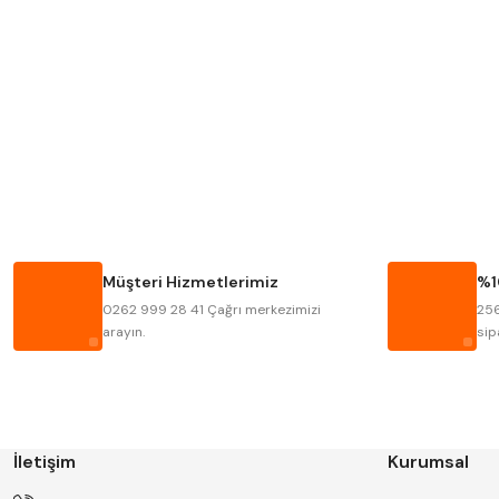
MITUTOYO
INSIZE
KRONE
IZAR
FRAISA
HARVEST
BISON
BUČOVICE TOOLS
HAIMER
CIN
Müşteri Hizmetlerimiz
%1
KINEX
KORLOY
0262 999 28 41 Çağrı merkezimizi
256
STANNY
TEMAK
arayın.
sip
İletişim
Kurumsal