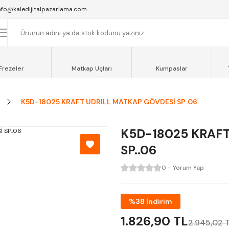
SAAT 16:00'YA KADAR VERİLEN SİPARİŞLER AYNI GÜN KARGOYA VERİLİR.
nfo@kaledijitalpazarlama.com
AT 12:00'YE KADAR VERİLEN SİPARİŞLER SEVKİYAT ARACIMIZLA AYNI GÜN
OCAELİ ve SAKARYA BÖLGESİ İÇİN AYNI GÜN TESLİMAT ARACIMIZ VARDI
Frezeler
Matkap Uçları
Kumpaslar
K5D-18025 KRAFT UDRILL MATKAP GÖVDESİ SP..06
K5D-18025 KRAFT
SP..06
0 - Yorum Yap
%38 İndirim
1.826,90 TL
2.945,02 