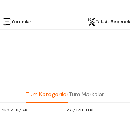
Yorumlar
Taksit Seçenek
etersiz gördüğünüz noktaları öneri formunu kullanarak tarafımıza iletebilir
Bu ürüne ilk yorumu siz yapın!
Yorum Yaz
Tüm Kategoriler
Tüm Markalar
INSERT UÇLAR
ÖLÇÜ ALETLERİ