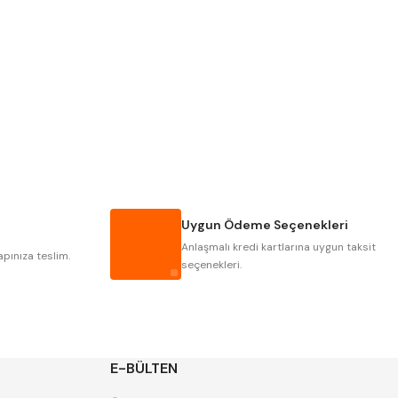
PLD
KRAFT
KRASNIC
HARLINGEN
MASTERCUT
CP GRAT-EX
GWG
HAKANSSON
IAT
ITHAL
Uygun Ödeme Seçenekleri
POLDI
SKODA
Anlaşmalı kredi kartlarına uygun taksit
ZPS
apınıza teslim.
seçenekleri.
E-BÜLTEN