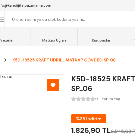
SAAT 16:00'YA KADAR VERİLEN SİPARİŞLER AYNI GÜN KARGOYA VERİLİR.
nfo@kaledijitalpazarlama.com
AT 12:00'YE KADAR VERİLEN SİPARİŞLER SEVKİYAT ARACIMIZLA AYNI GÜN
OCAELİ ve SAKARYA BÖLGESİ İÇİN AYNI GÜN TESLİMAT ARACIMIZ VARDI
Frezeler
Matkap Uçları
Kumpaslar
K5D-18525 KRAFT UDRILL MATKAP GÖVDESİ SP..06
K5D-18525 KRAFT
SP..06
0 - Yorum Yap
%38 İndirim
1.826,90 TL
2.945,02 