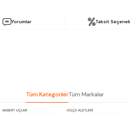
Yorumlar
Taksit Seçenek
etersiz gördüğünüz noktaları öneri formunu kullanarak tarafımıza iletebilir
Bu ürüne ilk yorumu siz yapın!
Yorum Yaz
Tüm Kategoriler
Tüm Markalar
INSERT UÇLAR
ÖLÇÜ ALETLERİ