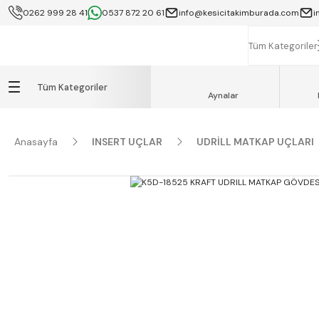
0262 999 28 41
0537 872 20 61
info@kesicitakimburada.com
i
KOCAELİ İÇİ SA
K
Tüm Kategoriler
Tüm Kategoriler
Aynalar
Anasayfa
INSERT UÇLAR
UDRİLL MATKAP UÇLARI