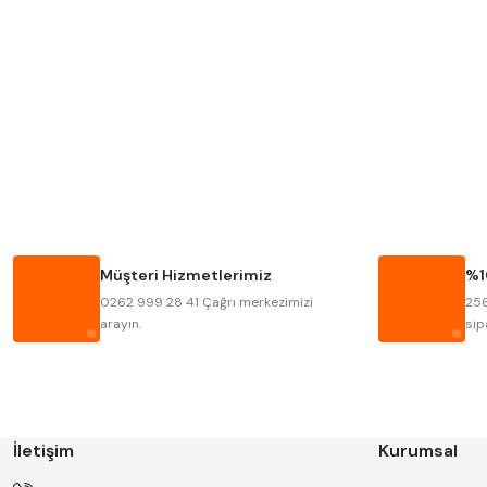
MITUTOYO
INSIZE
KRONE
IZAR
FRAISA
HARVEST
BISON
BUČOVICE TOOLS
HAIMER
CIN
Müşteri Hizmetlerimiz
%1
KINEX
KORLOY
0262 999 28 41 Çağrı merkezimizi
256
STANNY
TEMAK
arayın.
sip
İletişim
Kurumsal