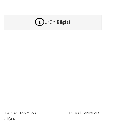
Ürün Bilgisi
Bu ürünün fiyat bilgisi, resim, ürün açıklamalarında ve diğer konularda y
Görüş ve önerileriniz için teşekkür ederiz.
Ürün resmi kalitesiz, bozuk veya görüntülenemiyor.
Ürün açıklamasında eksik bilgiler bulunuyor.
Ürün bilgilerinde hatalar bulunuyor.
Ürün fiyatı diğer sitelerden daha pahalı.
Bu ürüne benzer farklı alternatifler olmalı.
TUTUCU TAKIMLAR
KESİCİ TAKIMLAR
DİĞER