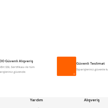
Gönder
NAREX
ASIMETO
GERARDI
ZPS-FN
AUTOGRIP
TOME
GSP
VERTEX
CZTOOL
HUSCUT
00 Güvenli Alışveriş
MASUS
PILANA
Güvenli Teslimat
Bit SSL Sertifikası ile tüm
TOS
YERLI
Siparişleriniz güvenle k
arişleriniz güvende.
Yardım
Alışveriş