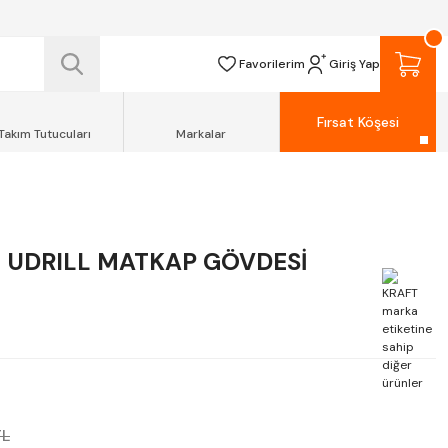
 TESLİM EDİLİR.
R.
Favorilerim
Giriş Yap
Fırsat Köşesi
Takım Tutucuları
Markalar
 UDRILL MATKAP GÖVDESİ
TL