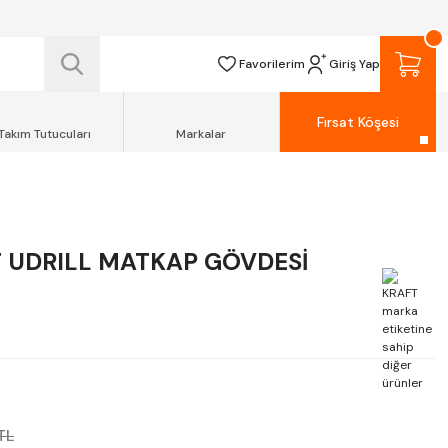
 TESLİM EDİLİR.
R.
Favorilerim
Giriş Yap
Fırsat Köşesi
Takım Tutucuları
Markalar
 UDRILL MATKAP GÖVDESİ
TL