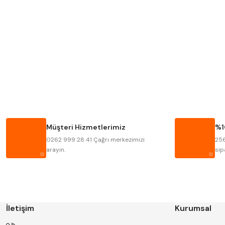
MITUTOYO
INSIZE
KRONE
IZAR
FRAISA
HARVEST
BISON
BUČOVICE TOOLS
HAIMER
CIN
Müşteri Hizmetlerimiz
%1
KINEX
KORLOY
0262 999 28 41 Çağrı merkezimizi
256
STANNY
TEMAK
arayın.
sip
İletişim
Kurumsal