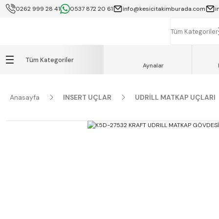
0262 999 28 41
0537 872 20 61
info@kesicitakimburada.com
i
KOCAELİ İÇİ SA
K
Tüm Kategoriler
Tüm Kategoriler
Aynalar
Anasayfa
INSERT UÇLAR
UDRİLL MATKAP UÇLARI