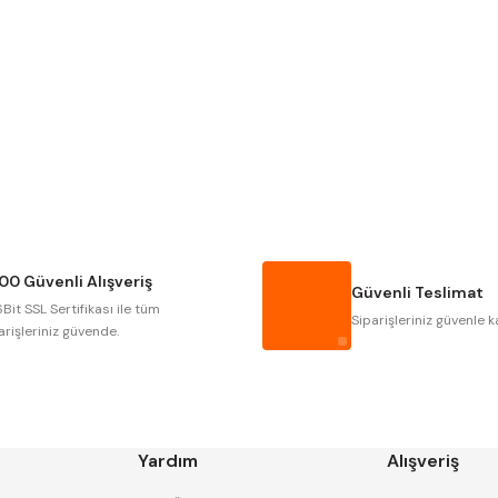
Gönder
NAREX
ASIMETO
GERARDI
ZPS-FN
AUTOGRIP
TOME
GSP
VERTEX
CZTOOL
HUSCUT
00 Güvenli Alışveriş
MASUS
PILANA
Güvenli Teslimat
Bit SSL Sertifikası ile tüm
TOS
YERLI
Siparişleriniz güvenle k
arişleriniz güvende.
Yardım
Alışveriş