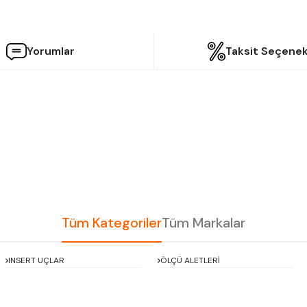
Yorumlar
Taksit Seçenek
etersiz gördüğünüz noktaları öneri formunu kullanarak tarafımıza iletebilir
Bu ürüne ilk yorumu siz yapın!
Yorum Yaz
Tüm Kategoriler
Tüm Markalar
INSERT UÇLAR
ÖLÇÜ ALETLERİ