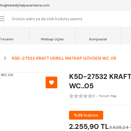
SAAT 16:00'YA KADAR VERİLEN SİPARİŞLER AYNI GÜN KARGOYA VERİLİR.
nfo@kaledijitalpazarlama.com
AT 12:00'YE KADAR VERİLEN SİPARİŞLER SEVKİYAT ARACIMIZLA AYNI GÜN
OCAELİ ve SAKARYA BÖLGESİ İÇİN AYNI GÜN TESLİMAT ARACIMIZ VARDI
Frezeler
Matkap Uçları
Kumpaslar
K5D-27532 KRAFT UDRILL MATKAP GÖVDESİ WC..05
K5D-27532 KRAFT
WC..05
0 - Yorum Yap
%38 İndirim
2.255,90 TL
3.638,24 