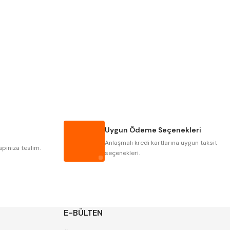
PLD
KRAFT
KRASNIC
HARLINGEN
MASTERCUT
CP GRAT-EX
GWG
HAKANSSON
IAT
ITHAL
Uygun Ödeme Seçenekleri
POLDI
SKODA
Anlaşmalı kredi kartlarına uygun taksit
ZPS
apınıza teslim.
seçenekleri.
E-BÜLTEN