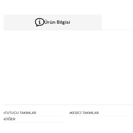
Ürün Bilgisi
Bu ürünün fiyat bilgisi, resim, ürün açıklamalarında ve diğer konularda y
Görüş ve önerileriniz için teşekkür ederiz.
Ürün resmi kalitesiz, bozuk veya görüntülenemiyor.
Ürün açıklamasında eksik bilgiler bulunuyor.
Ürün bilgilerinde hatalar bulunuyor.
Ürün fiyatı diğer sitelerden daha pahalı.
Bu ürüne benzer farklı alternatifler olmalı.
TUTUCU TAKIMLAR
KESİCİ TAKIMLAR
DİĞER