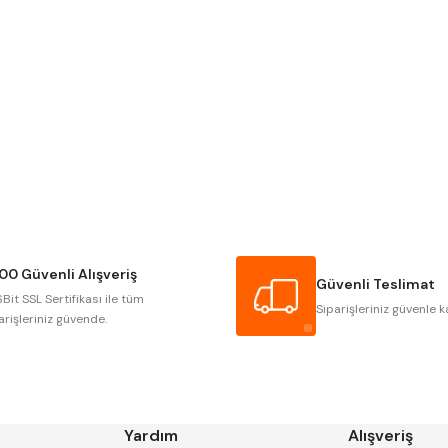
Gönder
Narex
Asimeto
Gerardi
Zps-Fn
Autogrip
Tome
Gsp
Vertex
Cztool
Huscut
00 Güvenli Alışveriş
Masus
Pilana
Güvenli Teslimat
Bit SSL Sertifikası ile tüm
Tos
Wia
Siparişleriniz güvenle k
arişleriniz güvende.
Yardım
Alışveriş