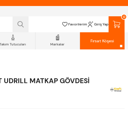
 TESLİM EDİLİR.
R.
0
Favorilerim
Giriş Yap
Fırsat Köşesi
Takım Tutucuları
Markalar
T UDRILL MATKAP GÖVDESİ