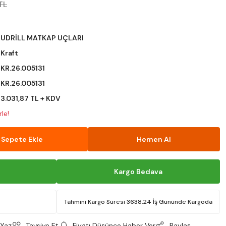
TL
UDRİLL MATKAP UÇLARI
Kraft
KR.26.005131
KR.26.005131
3.031,87 TL + KDV
le!
Sepete Ekle
Hemen Al
Kargo Bedava
Tahmini Kargo Süresi 3638.24 İş Gününde Kargoda
Yaz
Tavsiye Et
Fiyatı Düşünce Haber Ver
Paylaş