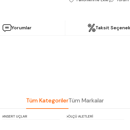
Yorumlar
Taksit Seçenek
etersiz gördüğünüz noktaları öneri formunu kullanarak tarafımıza iletebilir
Bu ürüne ilk yorumu siz yapın!
Yorum Yaz
Tüm Kategoriler
Tüm Markalar
INSERT UÇLAR
ÖLÇÜ ALETLERİ