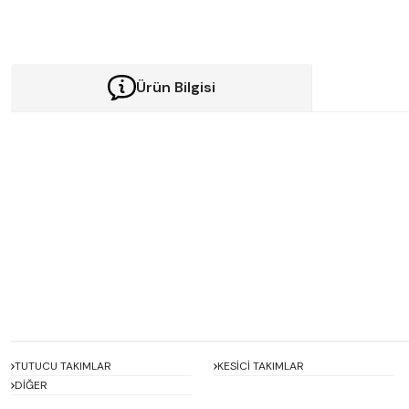
Ürün Bilgisi
Bu ürünün fiyat bilgisi, resim, ürün açıklamalarında ve diğer konularda y
Görüş ve önerileriniz için teşekkür ederiz.
Ürün resmi kalitesiz, bozuk veya görüntülenemiyor.
Ürün açıklamasında eksik bilgiler bulunuyor.
Ürün bilgilerinde hatalar bulunuyor.
Ürün fiyatı diğer sitelerden daha pahalı.
Bu ürüne benzer farklı alternatifler olmalı.
TUTUCU TAKIMLAR
KESİCİ TAKIMLAR
DİĞER