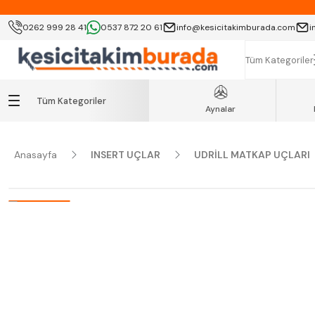
KOCAELİ İÇİ SA
0262 999 28 41
0537 872 20 61
info@kesicitakimburada.com
i
K
Tüm Kategoriler
Tüm Kategoriler
Aynalar
Anasayfa
INSERT UÇLAR
UDRİLL MATKAP UÇLARI