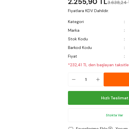
2.255,90 TL
3.638,24 
Fiyatlara KDV Dahildir.
Kategori
Marka
Stok Kodu
Barkod Kodu
Fiyat
*232,41 TL den başlayan taksitler
Hızlı Teslimat
Stokta Var
Yorum 