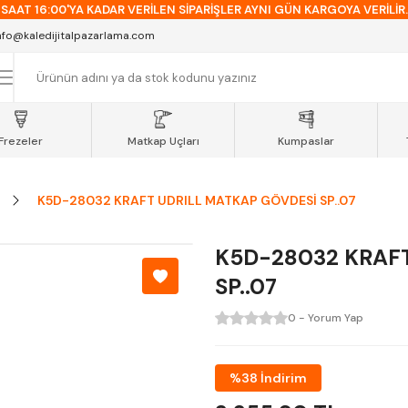
SAAT 16:00'YA KADAR VERİLEN SİPARİŞLER AYNI GÜN KARGOYA VERİLİR.
AT 12:00'YE KADAR VERİLEN SİPARİŞLER SEVKİYAT ARACIMIZLA AYNI GÜN
nfo@kaledijitalpazarlama.com
OCAELİ ve SAKARYA BÖLGESİ İÇİN AYNI GÜN TESLİMAT ARACIMIZ VARDI
Frezeler
Matkap Uçları
Kumpaslar
K5D-28032 KRAFT UDRILL MATKAP GÖVDESİ SP..07
K5D-28032 KRAF
SP..07
0 - Yorum Yap
%38 İndirim