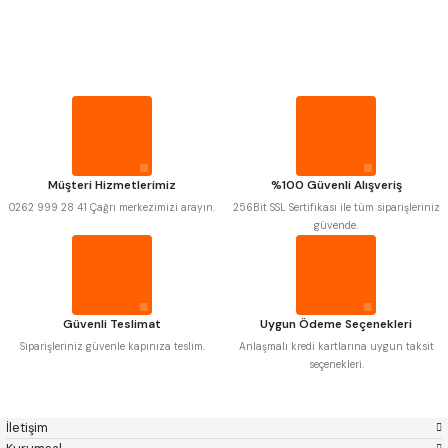
PROPLAR
Mitutoyo
Gönder
Insize
Narex
Asimeto
VİDA MASTARLARI
Pld
Kraft
Krone
Izar
Gerardi
Zps-Fn
ŞERİT SENTİLLER
Krasnic
Harlingen
Fraisa
Harvest
Müşteri Hizmetlerimiz
%100 Güvenli Alışveriş
TURMETRE
Autogrip
Tome
0262 999 28 41 Çağrı merkezimizi arayın.
256Bit SSL Sertifikası ile tüm siparişleriniz
Mastercut
Cp Grat-Ex
güvende.
Bison
Bučovice Tools
PİLLER
Gsp
Vertex
Gwg
Hakansson
Haimer
Çin
DİĞER ÖLÇÜ ALETLERİ
Cztool
Huscut
Güvenli Teslimat
Uygun Ödeme Seçenekleri
Iat
Ithal
Kinex
Korloy
Siparişleriniz güvenle kapınıza teslim.
Anlaşmalı kredi kartlarına uygun taksit
Masus
Pilana
seçenekleri.
Poldi
Skoda
Stanny
Temak
Tos
Wia
İletişim
Yerli
Zps