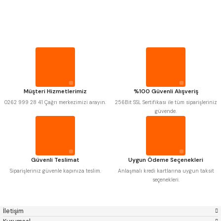
PROPLAR
MITUTOYO
Gönder
INSIZE
NAREX
ASIMETO
VİDA MASTARLARI
PLD
KRAFT
KRONE
IZAR
GERARDI
ZPS-FN
ŞERİT SENTİLLER
KRASNIC
HARLINGEN
FRAISA
HARVEST
Müşteri Hizmetlerimiz
%100 Güvenli Alışveriş
TURMETRE
AUTOGRIP
TOME
0262 999 28 41 Çağrı merkezimizi arayın.
256Bit SSL Sertifikası ile tüm siparişleriniz
MASTERCUT
CP GRAT-EX
güvende.
BISON
BUČOVICE TOOLS
PİLLER
GSP
VERTEX
GWG
HAKANSSON
HAIMER
CIN
DİĞER ÖLÇÜ ALETLERİ
CZTOOL
HUSCUT
Güvenli Teslimat
Uygun Ödeme Seçenekleri
IAT
ITHAL
KINEX
KORLOY
Siparişleriniz güvenle kapınıza teslim.
Anlaşmalı kredi kartlarına uygun taksit
MASUS
PILANA
seçenekleri.
POLDI
SKODA
STANNY
TEMAK
TOS
YERLI
İletişim
ZPS