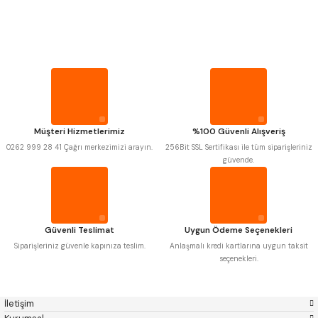
PROPLAR
MITUTOYO
Gönder
INSIZE
NAREX
ASIMETO
VİDA MASTARLARI
PLD
KRAFT
KRONE
IZAR
GERARDI
ZPS-FN
ŞERİT SENTİLLER
KRASNIC
HARLINGEN
FRAISA
HARVEST
Müşteri Hizmetlerimiz
%100 Güvenli Alışveriş
TURMETRE
AUTOGRIP
TOME
0262 999 28 41 Çağrı merkezimizi arayın.
256Bit SSL Sertifikası ile tüm siparişleriniz
MASTERCUT
CP GRAT-EX
güvende.
BISON
BUČOVICE TOOLS
PİLLER
GSP
VERTEX
GWG
HAKANSSON
HAIMER
CIN
DİĞER ÖLÇÜ ALETLERİ
CZTOOL
HUSCUT
Güvenli Teslimat
Uygun Ödeme Seçenekleri
IAT
ITHAL
KINEX
KORLOY
Siparişleriniz güvenle kapınıza teslim.
Anlaşmalı kredi kartlarına uygun taksit
MASUS
PILANA
seçenekleri.
POLDI
SKODA
STANNY
TEMAK
TOS
YERLI
İletişim
ZPS