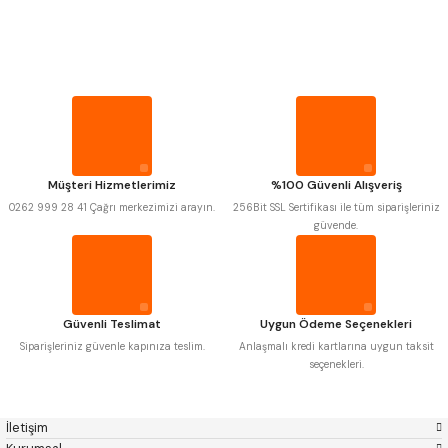
PROPLAR
Mitutoyo
Gönder
Insize
Narex
Asimeto
VİDA MASTARLARI
Pld
Kraft
Krone
Izar
Gerardi
Zps-Fn
ŞERİT SENTİLLER
Krasnic
Harlingen
Fraisa
Harvest
Müşteri Hizmetlerimiz
%100 Güvenli Alışveriş
TURMETRE
Autogrip
Tome
0262 999 28 41 Çağrı merkezimizi arayın.
256Bit SSL Sertifikası ile tüm siparişleriniz
Mastercut
Cp Grat-Ex
güvende.
Bison
Bučovice Tools
PİLLER
Gsp
Vertex
Gwg
Hakansson
Haimer
Çin
DİĞER ÖLÇÜ ALETLERİ
Cztool
Huscut
Güvenli Teslimat
Uygun Ödeme Seçenekleri
Iat
Ithal
Kinex
Korloy
Siparişleriniz güvenle kapınıza teslim.
Anlaşmalı kredi kartlarına uygun taksit
Masus
Pilana
seçenekleri.
Poldi
Skoda
Stanny
Temak
Tos
Wia
İletişim
Yerli
Zps