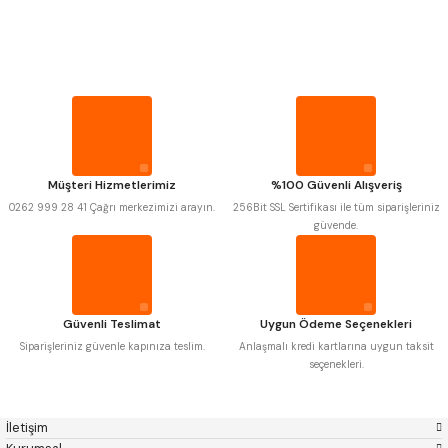
PROPLAR
MITUTOYO
Gönder
INSIZE
NAREX
ASIMETO
VİDA MASTARLARI
PLD
KRAFT
KRONE
IZAR
GERARDI
ZPS-FN
ŞERİT SENTİLLER
KRASNIC
HARLINGEN
FRAISA
HARVEST
Müşteri Hizmetlerimiz
%100 Güvenli Alışveriş
TURMETRE
AUTOGRIP
TOME
0262 999 28 41 Çağrı merkezimizi arayın.
256Bit SSL Sertifikası ile tüm siparişleriniz
MASTERCUT
CP GRAT-EX
güvende.
BISON
BUČOVICE TOOLS
PİLLER
GSP
VERTEX
GWG
HAKANSSON
HAIMER
CIN
DİĞER ÖLÇÜ ALETLERİ
CZTOOL
HUSCUT
Güvenli Teslimat
Uygun Ödeme Seçenekleri
IAT
ITHAL
KINEX
KORLOY
Siparişleriniz güvenle kapınıza teslim.
Anlaşmalı kredi kartlarına uygun taksit
MASUS
PILANA
seçenekleri.
POLDI
SKODA
STANNY
TEMAK
TOS
YERLI
İletişim
ZPS