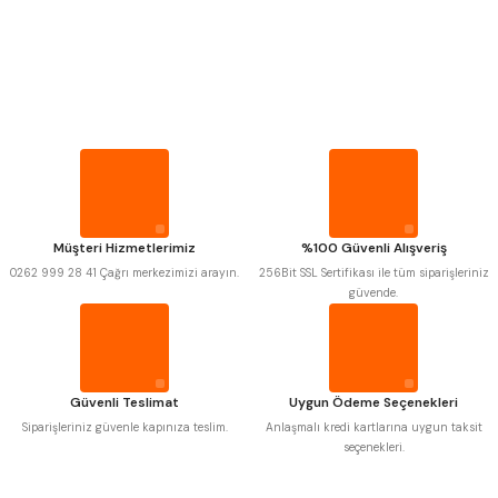
PROPLAR
VİDA MASTARLARI
Mitutoyo
Gönder
Insize
Narex
Asimeto
Pld
Kraft
ŞERİT SENTİLLER
Krone
Izar
Gerardi
Zps-Fn
TURMETRE
Krasnic
Harlingen
Fraisa
Harvest
Müşteri Hizmetlerimiz
%100 Güvenli Alışveriş
Autogrip
Tome
PİLLER
0262 999 28 41 Çağrı merkezimizi arayın.
256Bit SSL Sertifikası ile tüm siparişleriniz
Mastercut
Cp Grat-Ex
güvende.
Bison
Bučovice Tools
Gsp
Vertex
DİĞER ÖLÇÜ ALETLERİ
Gwg
Hakansson
Haimer
Çin
Cztool
Huscut
Güvenli Teslimat
Uygun Ödeme Seçenekleri
Iat
Ithal
Kinex
Korloy
Siparişleriniz güvenle kapınıza teslim.
Anlaşmalı kredi kartlarına uygun taksit
Masus
Pilana
seçenekleri.
Poldi
Skoda
Stanny
Temak