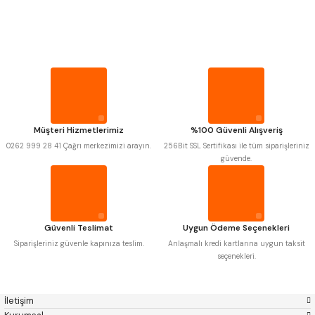
PROPLAR
Mitutoyo
Gönder
Insize
Narex
Asimeto
VİDA MASTARLARI
Pld
Kraft
Krone
Izar
Gerardi
Zps-Fn
ŞERİT SENTİLLER
Krasnic
Harlingen
Fraisa
Harvest
Müşteri Hizmetlerimiz
%100 Güvenli Alışveriş
TURMETRE
Autogrip
Tome
0262 999 28 41 Çağrı merkezimizi arayın.
256Bit SSL Sertifikası ile tüm siparişleriniz
Mastercut
Cp Grat-Ex
güvende.
Bison
Bučovice Tools
PİLLER
Gsp
Vertex
Gwg
Hakansson
Haimer
Çin
DİĞER ÖLÇÜ ALETLERİ
Cztool
Huscut
Güvenli Teslimat
Uygun Ödeme Seçenekleri
Iat
Ithal
Kinex
Korloy
Siparişleriniz güvenle kapınıza teslim.
Anlaşmalı kredi kartlarına uygun taksit
Masus
Pilana
seçenekleri.
Poldi
Skoda
Stanny
Temak
Tos
Wia
İletişim
Yerli
Zps